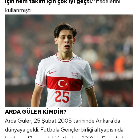
6698 sayılı Kişisel Verilerin Korunması Kanunu uyarınca
için hem takım için çok iyi geçti."
ifadelerini
hazırlanmış Aydınlatma Metnimizi okumak ve sitemizde
kullanmıştı.
ilgili mevzuata uygun olarak kullanılan çerezlerle ilgili bilgi
almak için lütfen
tıklayınız
.
ARDA GÜLER KİMDİR?
Arda Güler, 25 Şubat 2005 tarihinde Ankara'da
dünyaya geldi. Futbola Gençlerbirliği altyapısında