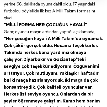
yerine 68. dakikada oyuna dahil oldu. 17 yaşındaki
takdirde, kullanıcılara hedefli reklamlar
gösterilmeyecektir."
futbolcu böylelikle ilk kez A Milli Takım formasını
giydi.
Sizlere daha iyi bir hizmet sunabilmek için İnternet
"MİLLİ FORMA HER ÇOCUĞUN HAYALİ"
Sitemizde kendimize ve üçüncü kişilere ait çerezler
Genç oyuncu maçın ardından yaptığı açıklamada,
kullanılmaktadır. Bu çerezler vasıtasıyla çeşitli kişisel
"Her çocuğun hayali A Milli Takım'da oynamak.
verileriniz işlenmekte olup gerekli olan çerezler bilgi
toplumu hizmetlerinin sunulması amacıyla
Çok şükür gerçek oldu. Hocama teşekkürler.
kullanılmaktadır. Diğer çerezler, sitemizin daha işlevsel
Takımda herkes bana yardımcı olmaya
kılınması ve kişiselleştirilmesi ve sizlere yönelik
çalışıyor. Diyarbakır ve Gaziantep'teki
reklam/pazarlama faaliyetlerinin yapılması, amaçlarıyla
sevgiye çok teşekkür ediyorum. Özgüvenimi
sınırlı olarak açık rızanız dahilinde kullanılacaktır.
arttırıyor. Çok mutluyum. Yaklaşık 1 haftadır
Çerezlere ilişkin tercihlerinizi aşağıda yer alan panel
bu iki maça hazırlanıyorduk. İki maça da çok
vasıtasıyla belirleyebilirsiniz. Çerezlere ilişkin detaylı bilgi
konsantreydik. Çok kaliteli oyuncular var.
için Ayarlar butonuna tıklayabilir,
Çerez Bilgilendirme
Herkes üst seviye oyuncu. Onlardan da bir
Metnimizi
ziyaret edebilirsiniz.
şeyler öğrenmeye çalıştım. Kamp hem benim