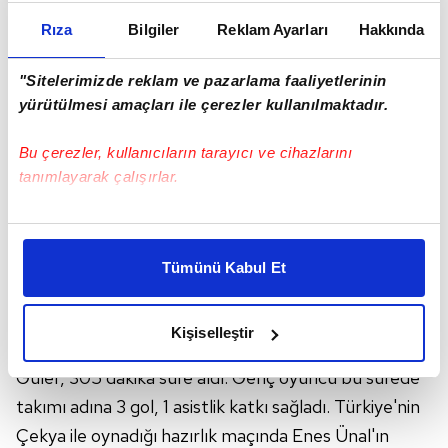
Rıza
Bilgiler
Reklam Ayarları
Hakkında
"Sitelerimizde reklam ve pazarlama faaliyetlerinin
yürütülmesi amaçları ile çerezler kullanılmaktadır.
Bu çerezler, kullanıcıların tarayıcı ve cihazlarını
tanımlayarak çalışırlar.
Bu çerezlere izin vermeniz halinde sizlere özel
kişiselleştirilmiş reklamlar sunabilir, sayfalarımızda sizlere
Tümünü Kabul Et
daha iyi reklam deneyimi yaşatabiliriz. Bunu yaparken
amacımızın size daha iyi bir reklam deneyimi sunmak
ARDA GÜLER BU SEZON NE YAPTI?
olduğunu ve sizlere en iyi içerikleri sunabilmek adına
Kişiselleştir
elimizden gelen çabayı gösterdiğimizi ve bu noktada,
F.Bahçe ile tüm kulvarlarda 13 maça çıkan Arda
reklamların maliyetlerimizi karşılamak noktasında tek gelir
Güler, 305 dakika süre aldı. Genç oyuncu bu sürede
kalemimiz olduğunu sizlere hatırlatmak isteriz.
takımı adına 3 gol, 1 asistlik katkı sağladı. Türkiye'nin
Çekya ile oynadığı hazırlık maçında Enes Ünal'ın
Her halükârda, kullanıcılar, bu çerezlere izin vermedikleri