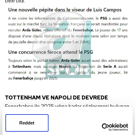
belirtildi.
TOTTENHAM VE NAPOLI DE DEVREDE
Fenerbahçe ile 2025 yılına kadar sözleşmesi bulunan
Arda Güler'i, Napoli ve Tottenham'ın da takip ettiği
Reddet
haberin detaylarında yer aldı.