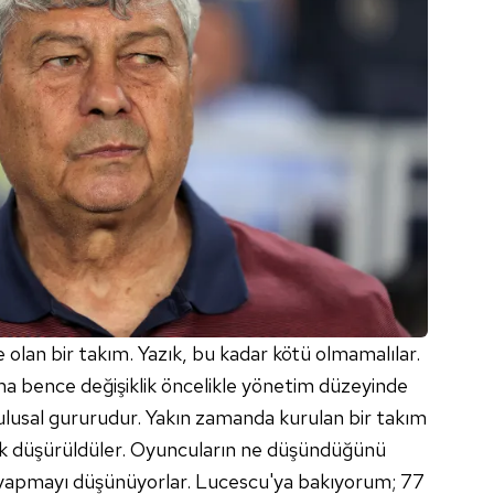
 çerezlerle ilgili bilgi almak için lütfen
tıklayınız
.
lan bir takım. Yazık, bu kadar kötü olmamalılar.
a bence değişiklik öncelikle yönetim düzeyinde
ulusal gururudur. Yakın zamanda kurulan bir takım
k düşürüldüler. Oyuncuların ne düşündüğünü
r yapmayı düşünüyorlar. Lucescu'ya bakıyorum; 77