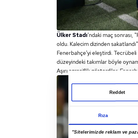
Ülker Stadı
'ndaki maç sonrası, 
oldu. Kalecim dizinden sakatlan
Fenerbahçe'yi eleştirdi. Tecrübeli
düzeyindeki takımlar böyle oynamı
Aşırı agresiflik gösterdiler. Fener
Reddet
Rıza
"Sitelerimizde reklam ve paza