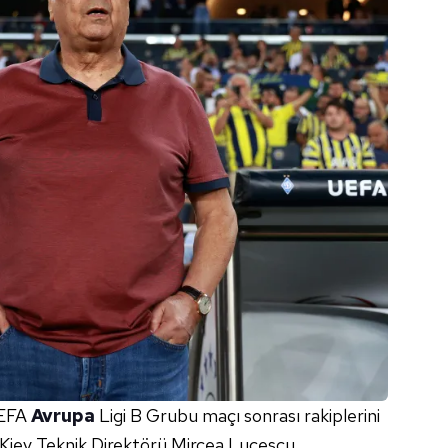
 UEFA
Avrupa
Ligi B Grubu maçı sonrası rakiplerini
Kiev Teknik Direktörü Mircea Lucescu,