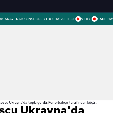
ASARAY
TRABZONSPOR
FUTBOL
BASKETBOL
VİDEO
CANLI YA
Mircea Lucescu Ukrayna'da tepki gördü: Fenerbahçe tarafından küçük düşürüldü!
scu Ukrayna'da