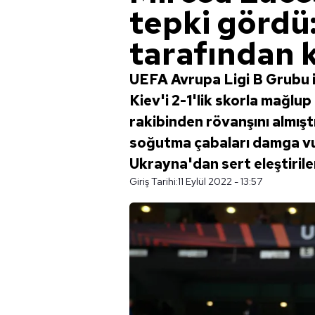
tepki gördü
tarafından 
UEFA Avrupa Ligi B Grubu 
Kiev'i 2-1'lik skorla mağlu
rakibinden rövanşını almış
soğutma çabaları damga vur
Ukrayna'dan sert eleştiriler 
Giriş Tarihi:
11 Eylül 2022 - 13:57