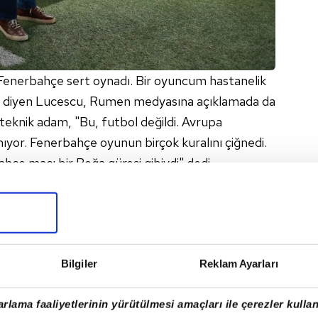
"Fenerbahçe sert oynadı. Bir oyuncum hastanelik
dı" diyen Lucescu, Rumen medyasına açıklamada da
 teknik adam, "Bu, futbol değildi. Avrupa
yor. Fenerbahçe oyunun birçok kuralını çiğnedi.
bahçe maçı bir Boğa güreşi gibiydi" dedi.
Bilgiler
Reklam Ayarları
rlama faaliyetlerinin yürütülmesi amaçları ile çerezler kullan