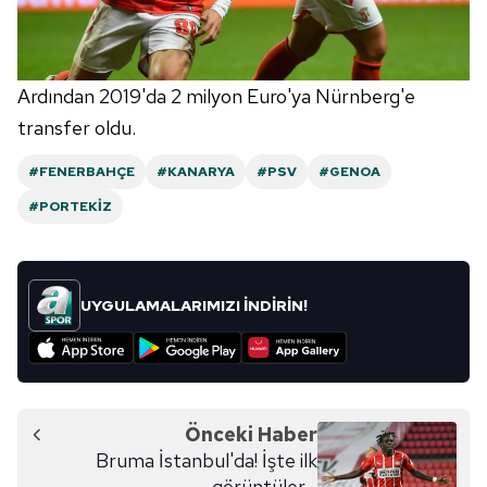
Ardından 2019'da 2 milyon Euro'ya Nürnberg'e
transfer oldu.
#FENERBAHÇE
#KANARYA
#PSV
#GENOA
#PORTEKIZ
UYGULAMALARIMIZI İNDİRİN!
Önceki Haber
Bruma İstanbul'da! İşte ilk
görüntüler...