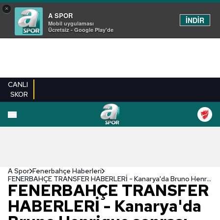
×
A SPOR
İNDİR
Mobil uygulaması
Ücretsiz - Google Play'de
CANLI
SKOR
A Spor
Fenerbahçe Haberleri
FENERBAHÇE TRANSFER HABERLERİ - Kanarya'da Bruno Henrique sonrası sıradaki hedef Iuri Medeiros!
FENERBAHÇE TRANSFER
HABERLERİ - Kanarya'da