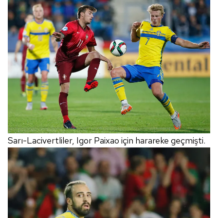
Sarı-Lacivertliler, Igor Paixao için harareke geçmişti.