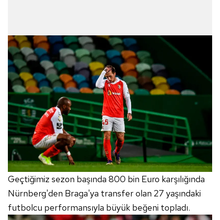
6698 sayılı Kişisel Verilerin Korunması Kanunu uyarınca
hazırlanmış Aydınlatma Metnimizi okumak ve sitemizde
ilgili mevzuata uygun olarak kullanılan çerezlerle ilgili bilgi
almak için lütfen
tıklayınız
.
Geçtiğimiz sezon başında 800 bin Euro karşılığında
Nürnberg'den Braga'ya transfer olan 27 yaşındaki
futbolcu performansıyla büyük beğeni topladı.