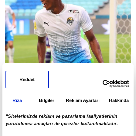
Reddet
Kanarya
bu bağlamda önceliğini
Brezilya
Rıza
Bilgiler
Reklam Ayarları
Hakkında
kulüplerine verdi.
"Sitelerimizde reklam ve pazarlama faaliyetlerinin
yürütülmesi amaçları ile çerezler kullanılmaktadır.