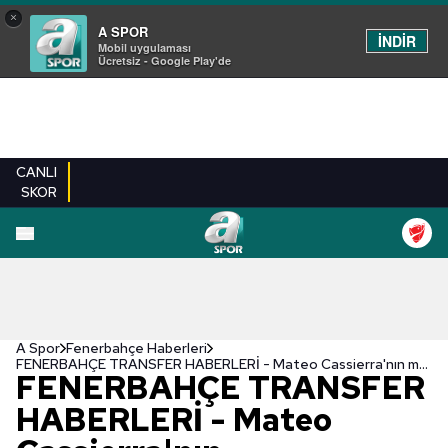
×
A SPOR
İNDİR
Mobil uygulaması
Ücretsiz - Google Play'de
CANLI
SKOR
A Spor
Fenerbahçe Haberleri
FENERBAHÇE TRANSFER HABERLERİ - Mateo Cassierra'nın menajerinden flaş transfer açıklaması!
FENERBAHÇE TRANSFER
HABERLERİ - Mateo