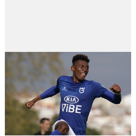
verileriniz işlenmekte olup gerekli olan çerezler bilgi
toplumu hizmetlerinin sunulması amacıyla
kullanılmaktadır. Diğer çerezler, sitemizin daha işlevsel
kılınması ve kişiselleştirilmesi ve sizlere yönelik
reklam/pazarlama faaliyetlerinin yapılması, amaçlarıyla
sınırlı olarak açık rızanız dahilinde kullanılacaktır.
Çerezlere ilişkin tercihlerinizi aşağıda yer alan panel
vasıtasıyla belirleyebilirsiniz. Çerezlere ilişkin detaylı bilgi
için Ayarlar butonuna tıklayabilir,
Çerez Bilgilendirme
Metnimizi
ziyaret edebilirsiniz.
6698 sayılı Kişisel Verilerin Korunması Kanunu uyarınca
hazırlanmış Aydınlatma Metnimizi okumak ve sitemizde
ilgili mevzuata uygun olarak kullanılan çerezlerle ilgili bilgi
almak için lütfen
tıklayınız
.