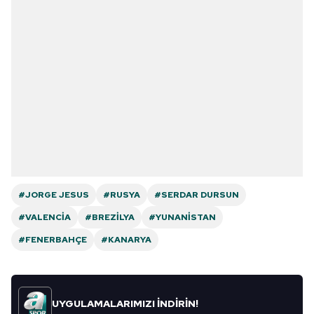
#JORGE JESUS
#RUSYA
#SERDAR DURSUN
#VALENCIA
#BREZILYA
#YUNANISTAN
#FENERBAHÇE
#KANARYA
UYGULAMALARIMIZI İNDİRİN!