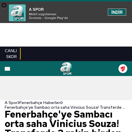
×
A SPOR
İNDİR
Mobil uygulaması
Ücretsiz - Google Play'de
CANLI
SKOR
A Spor
Fenerbahçe Haberleri
Fenerbahçe'ye Sambacı orta saha Vinicius Souza! Transferde 3 rakip birden
Fenerbahçe'ye Sambacı
orta saha Vinicius Souza!