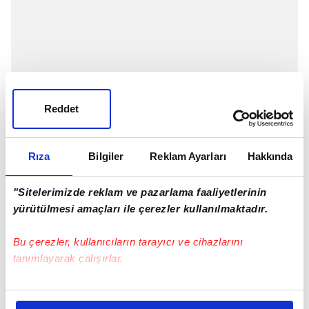
Reddet
Rıza
Bilgiler
Reklam Ayarları
Hakkında
"Sitelerimizde reklam ve pazarlama faaliyetlerinin
yürütülmesi amaçları ile çerezler kullanılmaktadır.
Bu çerezler, kullanıcıların tarayıcı ve cihazlarını
JESUS'UN ESKİ ÖĞRENCİSİ
tanımlayarak çalışırlar.
Vinicius Souza, Fenebahçe Teknik Direktörü Jorge
Bu çerezlere izin vermeniz halinde sizlere özel
Jesus'un eski öğrencisi...
kişiselleştirilmiş reklamlar sunabilir, sayfalarımızda sizlere