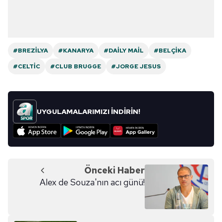
#BREZILYA
#KANARYA
#DAILY MAIL
#BELÇIKA
#CELTIC
#CLUB BRUGGE
#JORGE JESUS
UYGULAMALARIMIZI İNDİRİN!
Önceki Haber
Alex de Souza'nın acı günü!