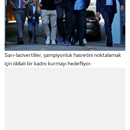
Sarı-lacivertliler, şampiyonluk hasretini noktalamak
için iddialı bir kadro kurmayı hedefliyor.