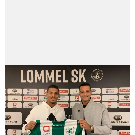
reklam/pazarlama faaliyetlerinin yapılması, amaçlarıyla
sınırlı olarak açık rızanız dahilinde kullanılacaktır.
Çerezlere ilişkin tercihlerinizi aşağıda yer alan panel
vasıtasıyla belirleyebilirsiniz. Çerezlere ilişkin detaylı bilgi
için Ayarlar butonuna tıklayabilir,
Çerez Bilgilendirme
Metnimizi
ziyaret edebilirsiniz.
6698 sayılı Kişisel Verilerin Korunması Kanunu uyarınca
hazırlanmış Aydınlatma Metnimizi okumak ve sitemizde
ilgili mevzuata uygun olarak kullanılan çerezlerle ilgili bilgi
almak için lütfen
tıklayınız
.