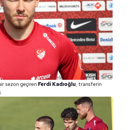
bir sezon geçiren
Ferdi Kadıoğlu
, transferin
.