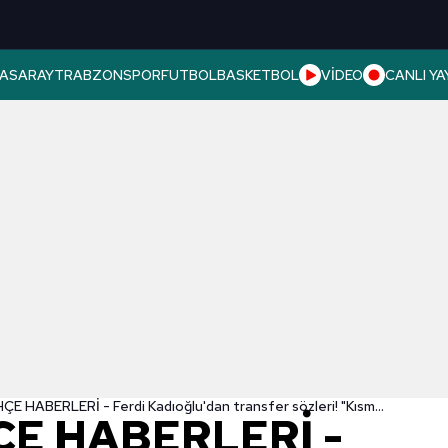
ASARAY
TRABZONSPOR
FUTBOL
BASKETBOL
VİDEO
CANLI YA
FENERBAHÇE HABERLERİ - Ferdi Kadıoğlu'dan transfer sözleri! "Kısmet olursa..."
E HABERLERİ -