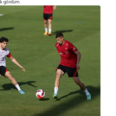
k gördüm.
 çerezlerle ilgili bilgi almak için lütfen
tıklayınız
.