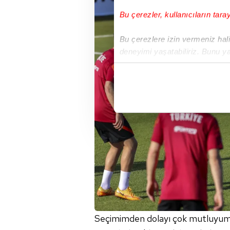
Bu çerezler, kullanıcıların tara
Bu çerezlere izin vermeniz halin
deneyimi yaşatabiliriz. Bunu y
içerikleri sunabilmek adına el
noktasında tek gelir kalemimiz 
Her halükârda, kullanıcılar, bu 
Sizlere daha iyi bir hizmet sun
çerezler vasıtasıyla çeşitli kiş
amacıyla kullanılmaktadır. Diğer
reklam/pazarlama faaliyetlerinin
Çerezlere ilişkin tercihlerinizi 
butonuna tıklayabilir,
Çerez Bi
Seçimimden dolayı çok mutluyum.
6698 sayılı Kişisel Verilerin 