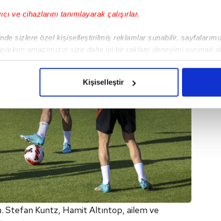
yıcı ve cihazlarını tanımlayarak çalışırlar.
de sizlere özel kişiselleştirilmiş reklamlar sunabilir, sayfalarım
aparken amacımızın size daha iyi bir reklam deneyimi sunmak ol
imizden gelen çabayı gösterdiğimizi ve bu noktada, reklamların ma
olduğunu sizlere hatırlatmak isteriz.
Kişiselleştir
çerezlere izin vermedikleri takdirde, kullanıcılara hedefli reklaml
abilmek için İnternet Sitemizde kendimize ve üçüncü kişilere ait 
isel verileriniz işlenmekte olup gerekli olan çerezler bilgi toplum
 çerezler, sitemizin daha işlevsel kılınması ve kişiselleştirilmes
 yapılması, amaçlarıyla sınırlı olarak açık rızanız dahilinde kulla
aşağıda yer alan panel vasıtasıyla belirleyebilirsiniz. Çerezlere iliş
lgilendirme Metnimizi
ziyaret edebilirsiniz.
 Stefan Kuntz, Hamit Altıntop, ailem ve
Korunması Kanunu uyarınca hazırlanmış Aydınlatma Metnimizi okum