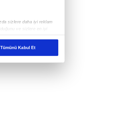
ızda sizlere daha iyi reklam
duğunu ve sizlere en iyi
liyetlerimizi karşılamak
Tümünü Kabul Et
ar gösterilmeyecektir."
çerezler kullanılmaktadır. Bu
u hizmetlerinin sunulması
i ve sizlere yönelik
nılacaktır.
kin detaylı bilgi için Ayarlar
ak ve sitemizde ilgili