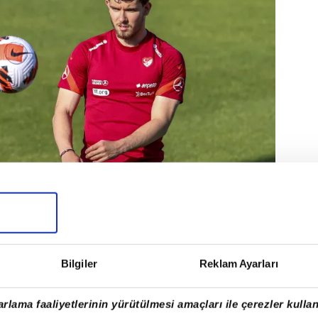
Bilgiler
Reklam Ayarları
cadele etmek zorunda olduklarını ifade eden 22
ile getirdi:
rlama faaliyetlerinin yürütülmesi amaçları ile çerezler kullan