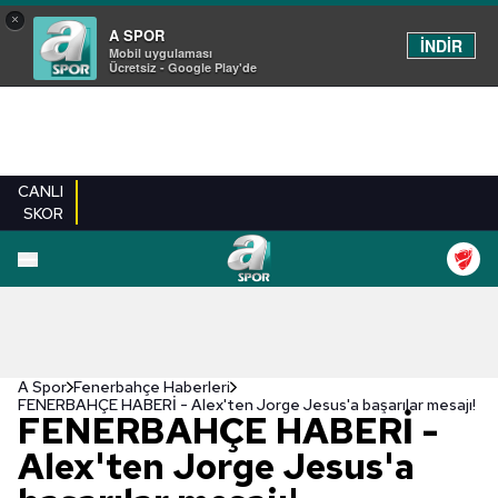
×
A SPOR
İNDİR
Mobil uygulaması
Ücretsiz - Google Play'de
CANLI
SKOR
A Spor
Fenerbahçe Haberleri
FENERBAHÇE HABERİ - Alex'ten Jorge Jesus'a başarılar mesajı!
FENERBAHÇE HABERİ -
Alex'ten Jorge Jesus'a