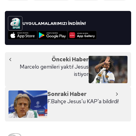
Sitemizde kendimize ve üçüncü kişilere ait çerezler
kullanılmaktadır. Bu çerezler vasıtasıyla çeşitli kişisel
verileriniz işlenmekte olup gerekli olan çerezler bilgi
UYGULAMALARIMIZI İNDİRİN!
toplumu hizmetlerinin sunulması amacıyla
kullanılmaktadır. Diğer çerezler, sitemizin daha işlevsel
kılınması ve kişiselleştirilmesi ve sizlere yönelik
reklam/pazarlama faaliyetlerinin yapılması, amaçlarıyla
sınırlı olarak açık rızanız dahilinde kullanılacaktır.
Önceki Haber
Marcelo gemileri yaktı! Jesus
Çerezlere ilişkin tercihlerinizi aşağıda yer alan panel
istiyor
vasıtasıyla belirleyebilirsiniz. Çerezlere ilişkin detaylı bilgi
için Ayarlar butonuna tıklayabilir,
Çerez Bilgilendirme
Metnimizi
ziyaret edebilirsiniz.
Sonraki Haber
F.Bahçe Jesus'u KAP'a bildirdi!
6698 sayılı Kişisel Verilerin Korunması Kanunu uyarınca
hazırlanmış Aydınlatma Metnimizi okumak ve sitemizde
ilgili mevzuata uygun olarak kullanılan çerezlerle ilgili bilgi
almak için lütfen
tıklayınız
.