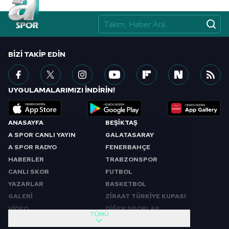
BIZI TAKIP EDIN
UYGULAMALARIMIZI İNDİRİN!
ANASAYFA
BEŞİKTAŞ
A SPOR CANLI YAYIN
GALATASARAY
A SPOR RADYO
FENERBAHÇE
HABERLER
TRABZONSPOR
CANLI SKOR
FUTBOL
YAZARLAR
BASKETBOL
GALERİ
ZİRAAT TÜRKİYE KUPASI
VİDEO
DİĞER SPORLAR
TÜMÜ