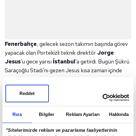
Fenerbahçe
, gelecek sezon takımın başında görev
yapacak olan Portekizli teknik direktör
Jorge
Jesus
'u gece yarısı
İstanbul
'a getirdi. Bugün Şükrü
Saraçoğlu Stadı'nı gezen Jesus kısa zaman içinde
resmi sözleşmeye imza atacak.
ALEX'TEN JORGE JESUS'A MESAJ!
Reddet
Jesus'un Fenerbahçe'ye gelmesinin ardından
Alex
De Souza
sosyal medyadan başarılar diledi.
Alex paylaşımında, "Mister J.Jesus'a
Türkiye
'de bol
Rıza
Bilgiler
Reklam Ayarları
Hakkında
şanslar. Umarım
Portekiz
ve
Brezilya
'da elde
"Sitelerimizde reklam ve pazarlama faaliyetlerinin
ettiği başarıları yakalarsınız. Brezilya'dan sizin başarılı