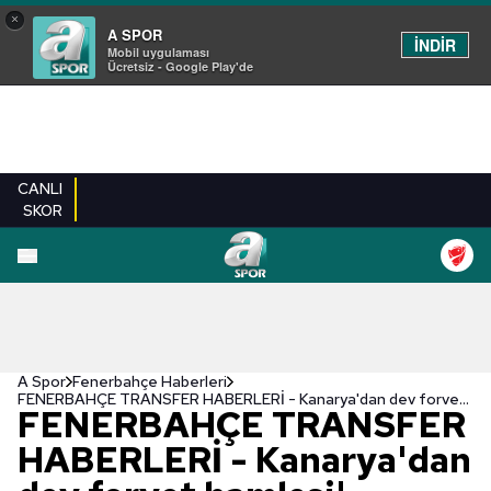
×
A SPOR
İNDİR
Mobil uygulaması
Ücretsiz - Google Play'de
CANLI
SKOR
A Spor
Fenerbahçe Haberleri
FENERBAHÇE TRANSFER HABERLERİ - Kanarya'dan dev forvet hamlesi! Alexander Sörloth...
FENERBAHÇE TRANSFER
HABERLERİ - Kanarya'dan