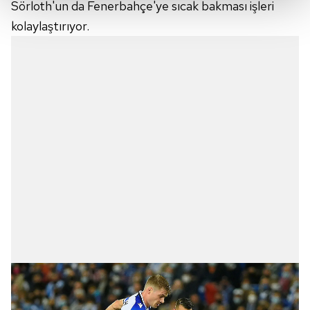
Sörloth'un da Fenerbahçe'ye sıcak bakması işleri
Her halükârda, kullanıcılar, bu çerezlere izin vermedikleri
kolaylaştırıyor.
takdirde, kullanıcılara hedefli reklamlar
gösterilmeyecektir."
Sizlere daha iyi bir hizmet sunabilmek için İnternet
Sitemizde kendimize ve üçüncü kişilere ait çerezler
kullanılmaktadır. Bu çerezler vasıtasıyla çeşitli kişisel
verileriniz işlenmekte olup gerekli olan çerezler bilgi
toplumu hizmetlerinin sunulması amacıyla
kullanılmaktadır. Diğer çerezler, sitemizin daha işlevsel
kılınması ve kişiselleştirilmesi ve sizlere yönelik
reklam/pazarlama faaliyetlerinin yapılması, amaçlarıyla
sınırlı olarak açık rızanız dahilinde kullanılacaktır.
Çerezlere ilişkin tercihlerinizi aşağıda yer alan panel
vasıtasıyla belirleyebilirsiniz. Çerezlere ilişkin detaylı bilgi
için Ayarlar butonuna tıklayabilir,
Çerez Bilgilendirme
Metnimizi
ziyaret edebilirsiniz.