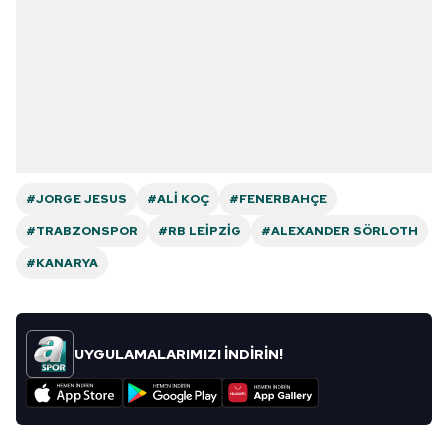
#JORGE JESUS
#ALI KOÇ
#FENERBAHÇE
#TRABZONSPOR
#RB LEIPZIG
#ALEXANDER SÖRLOTH
#KANARYA
UYGULAMALARIMIZI İNDİRİN!