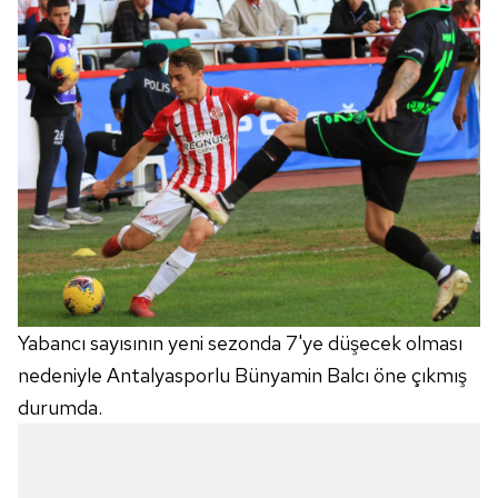
Çerezlere ilişkin tercihlerinizi aşağıda yer alan panel
vasıtasıyla belirleyebilirsiniz. Çerezlere ilişkin detaylı bilgi
için Ayarlar butonuna tıklayabilir,
Çerez Bilgilendirme
Metnimizi
ziyaret edebilirsiniz.
6698 sayılı Kişisel Verilerin Korunması Kanunu uyarınca
hazırlanmış Aydınlatma Metnimizi okumak ve sitemizde
ilgili mevzuata uygun olarak kullanılan çerezlerle ilgili bilgi
almak için lütfen
tıklayınız
.
Yabancı sayısının yeni sezonda 7'ye düşecek olması
nedeniyle Antalyasporlu Bünyamin Balcı öne çıkmış
durumda.