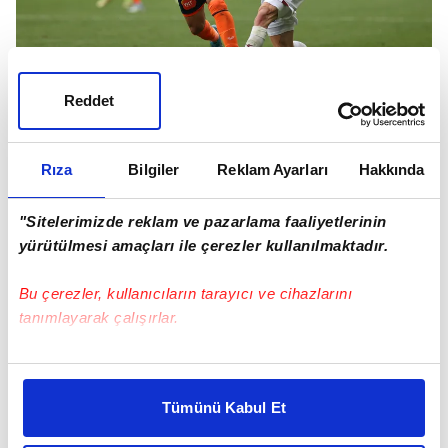
Reddet
Trezeguet Premier Lig'de ise bu sezon sadece 1
maça çıktı.
Rıza
Bilgiler
Reklam Ayarları
Hakkında
"Sitelerimizde reklam ve pazarlama faaliyetlerinin
yürütülmesi amaçları ile çerezler kullanılmaktadır.
Bu çerezler, kullanıcıların tarayıcı ve cihazlarını
tanımlayarak çalışırlar.
Bu çerezlere izin vermeniz halinde sizlere özel
kişiselleştirilmiş reklamlar sunabilir, sayfalarımızda sizlere
Tümünü Kabul Et
daha iyi reklam deneyimi yaşatabiliriz. Bunu yaparken
amacımızın size daha iyi bir reklam deneyimi sunmak