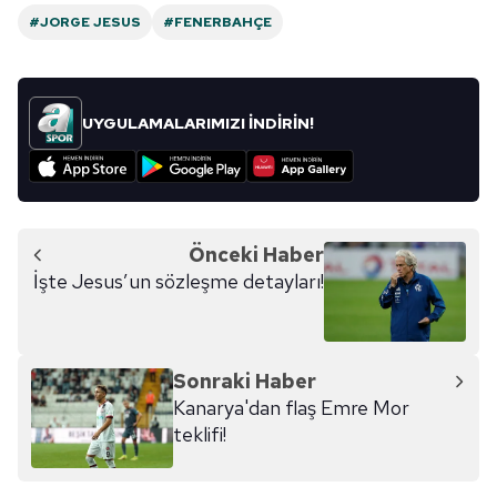
#JORGE JESUS
#FENERBAHÇE
UYGULAMALARIMIZI İNDİRİN!
Önceki Haber
İşte Jesus’un sözleşme detayları!
Sonraki Haber
Kanarya'dan flaş Emre Mor
teklifi!