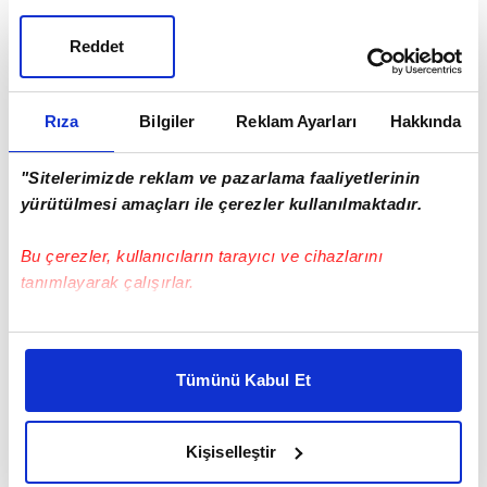
Reddet
Rıza
Bilgiler
Reklam Ayarları
Hakkında
"Sitelerimizde reklam ve pazarlama faaliyetlerinin
yürütülmesi amaçları ile çerezler kullanılmaktadır.
Bu çerezler, kullanıcıların tarayıcı ve cihazlarını
tanımlayarak çalışırlar.
Bu çerezlere izin vermeniz halinde sizlere özel
kişiselleştirilmiş reklamlar sunabilir, sayfalarımızda sizlere
Tümünü Kabul Et
daha iyi reklam deneyimi yaşatabiliriz. Bunu yaparken
amacımızın size daha iyi bir reklam deneyimi sunmak
olduğunu ve sizlere en iyi içerikleri sunabilmek adına
Kişiselleştir
elimizden gelen çabayı gösterdiğimizi ve bu noktada,