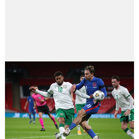
için Ayarlar butonuna tıklayabilir,
Çerez Bilgilendirme
Metnimizi
ziyaret edebilirsiniz.
6698 sayılı Kişisel Verilerin Korunması Kanunu uyarınca
hazırlanmış Aydınlatma Metnimizi okumak ve sitemizde
ilgili mevzuata uygun olarak kullanılan çerezlerle ilgili bilgi
almak için lütfen
tıklayınız
.