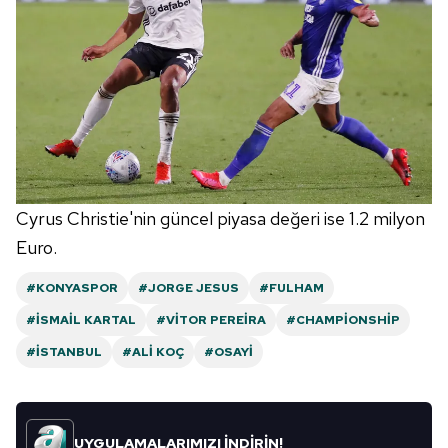
Cyrus Christie'nin güncel piyasa değeri ise 1.2 milyon
Euro.
#KONYASPOR
#JORGE JESUS
#FULHAM
#İSMAIL KARTAL
#VITOR PEREIRA
#CHAMPIONSHIP
#İSTANBUL
#ALI KOÇ
#OSAYI
UYGULAMALARIMIZI İNDİRİN!