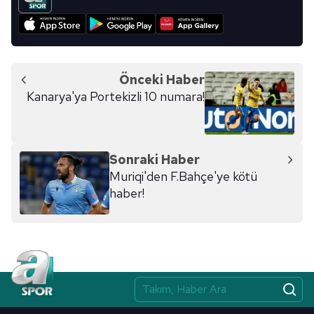
Önceki Haber
Kanarya'ya Portekizli 10 numara!
Sonraki Haber
Muriqi'den F.Bahçe'ye kötü
haber!