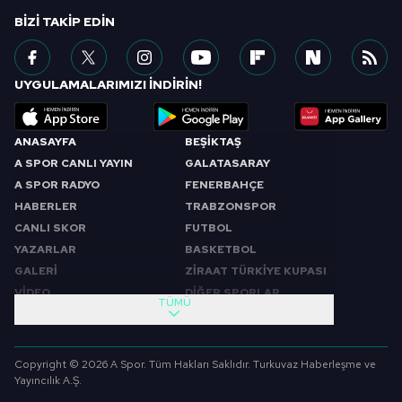
BIZI TAKIP EDIN
UYGULAMALARIMIZI İNDİRİN!
ANASAYFA
BEŞİKTAŞ
A SPOR CANLI YAYIN
GALATASARAY
A SPOR RADYO
FENERBAHÇE
HABERLER
TRABZONSPOR
CANLI SKOR
FUTBOL
YAZARLAR
BASKETBOL
GALERİ
ZİRAAT TÜRKİYE KUPASI
VİDEO
DİĞER SPORLAR
TÜMÜ
PROGRAMLAR
VIDEO
SABAH SPORU
FUTBOL
Copyright © 2026 A Spor. Tüm Hakları Saklıdır. Turkuvaz Haberleşme ve
SPOR GÜNDEMİ
BASKETBOL
Yayıncılık A.Ş.
SPOR AJANSI
MİLLİ TAKIM