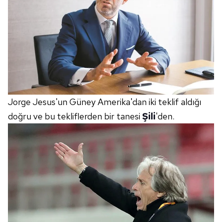
Jorge Jesus'un Güney Amerika'dan iki teklif aldığı
doğru ve bu tekliflerden bir tanesi
Şili
'den.