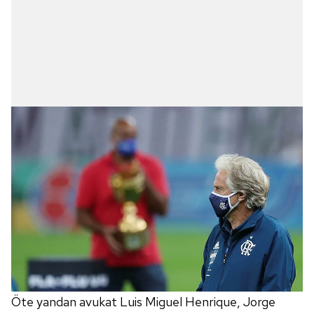
vasıtasıyla belirleyebilirsiniz. Çerezlere ilişkin detaylı bilgi
için Ayarlar butonuna tıklayabilir,
Çerez Bilgilendirme
Metnimizi
ziyaret edebilirsiniz.
6698 sayılı Kişisel Verilerin Korunması Kanunu uyarınca
hazırlanmış Aydınlatma Metnimizi okumak ve sitemizde
ilgili mevzuata uygun olarak kullanılan çerezlerle ilgili bilgi
almak için lütfen
tıklayınız
.
Öte yandan avukat Luis Miguel Henrique, Jorge