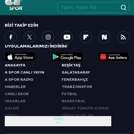
BIZI TAKIP EDIN
UYGULAMALARIMIZI İNDİRİN!
ANASAYFA
BEŞİKTAŞ
A SPOR CANLI YAYIN
GALATASARAY
A SPOR RADYO
FENERBAHÇE
HABERLER
TRABZONSPOR
CANLI SKOR
FUTBOL
YAZARLAR
BASKETBOL
GALERİ
ZİRAAT TÜRKİYE KUPASI
VİDEO
DİĞER SPORLAR
TÜMÜ
PROGRAMLAR
VIDEO