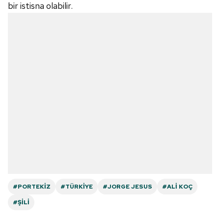
bir istisna olabilir.
#PORTEKIZ
#TÜRKIYE
#JORGE JESUS
#ALI KOÇ
#ŞILI