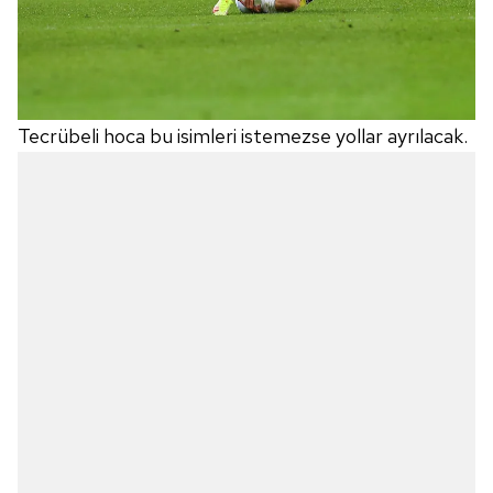
toplumu hizmetlerinin sunulması amacıyla
kullanılmaktadır. Diğer çerezler, sitemizin daha işlevsel
kılınması ve kişiselleştirilmesi ve sizlere yönelik
reklam/pazarlama faaliyetlerinin yapılması, amaçlarıyla
sınırlı olarak açık rızanız dahilinde kullanılacaktır.
Tecrübeli hoca bu isimleri istemezse yollar ayrılacak.
Çerezlere ilişkin tercihlerinizi aşağıda yer alan panel
vasıtasıyla belirleyebilirsiniz. Çerezlere ilişkin detaylı bilgi
için Ayarlar butonuna tıklayabilir,
Çerez Bilgilendirme
Metnimizi
ziyaret edebilirsiniz.
6698 sayılı Kişisel Verilerin Korunması Kanunu uyarınca
hazırlanmış Aydınlatma Metnimizi okumak ve sitemizde
ilgili mevzuata uygun olarak kullanılan çerezlerle ilgili bilgi
almak için lütfen
tıklayınız
.