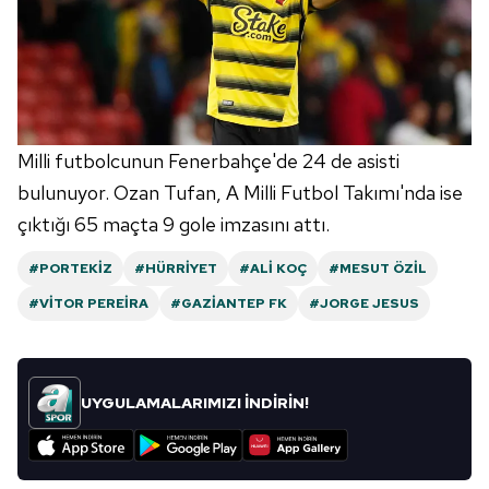
Milli futbolcunun Fenerbahçe'de 24 de asisti
bulunuyor. Ozan Tufan, A Milli Futbol Takımı'nda ise
çıktığı 65 maçta 9 gole imzasını attı.
#PORTEKIZ
#HÜRRIYET
#ALI KOÇ
#MESUT ÖZIL
#VITOR PEREIRA
#GAZIANTEP FK
#JORGE JESUS
UYGULAMALARIMIZI İNDİRİN!