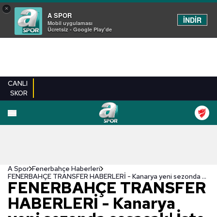
×
A SPOR
İNDİR
Mobil uygulaması
Ücretsiz - Google Play'de
CANLI
SKOR
A Spor
Fenerbahçe Haberleri
FENERBAHÇE TRANSFER HABERLERİ - Kanarya yeni sezonda coşacak! İşte transfer planlaması...
FENERBAHÇE TRANSFER
HABERLERİ - Kanarya