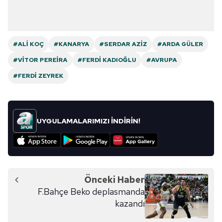
#ALI KOÇ
#KANARYA
#SERDAR AZIZ
#ARDA GÜLER
#VITOR PEREIRA
#FERDI KADIOĞLU
#AVRUPA
#FERDI ZEYREK
UYGULAMALARIMIZI İNDİRİN!
Önceki Haber
F.Bahçe Beko deplasmanda
kazandı