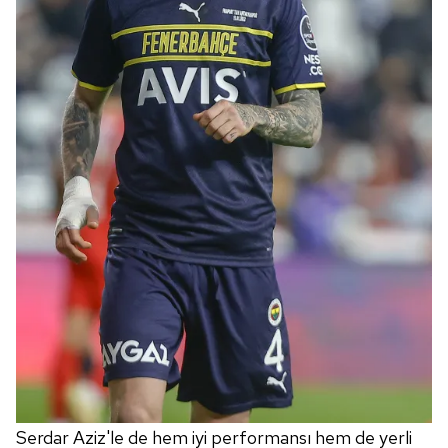
hazırlanmış Aydınlatma Metnimizi okumak ve sitemizde
ilgili mevzuata uygun olarak kullanılan çerezlerle ilgili bilgi
almak için lütfen
tıklayınız
.
Serdar Aziz'le de hem iyi performansı hem de yerli