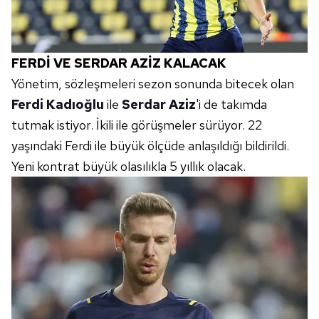
gösterilmeyecektir."
Sizlere daha iyi bir hizmet sunabilmek için İnternet
FERDİ VE SERDAR AZİZ KALACAK
Sitemizde kendimize ve üçüncü kişilere ait çerezler
Yönetim, sözleşmeleri sezon sonunda bitecek olan
kullanılmaktadır. Bu çerezler vasıtasıyla çeşitli kişisel
verileriniz işlenmekte olup gerekli olan çerezler bilgi
Ferdi Kadıoğlu
ile
Serdar Aziz
'i de takımda
toplumu hizmetlerinin sunulması amacıyla
tutmak istiyor. İkili ile görüşmeler sürüyor. 22
kullanılmaktadır. Diğer çerezler, sitemizin daha işlevsel
yaşındaki Ferdi ile büyük ölçüde anlaşıldığı bildirildi.
kılınması ve kişiselleştirilmesi ve sizlere yönelik
Yeni kontrat büyük olasılıkla 5 yıllık olacak.
reklam/pazarlama faaliyetlerinin yapılması, amaçlarıyla
sınırlı olarak açık rızanız dahilinde kullanılacaktır.
Çerezlere ilişkin tercihlerinizi aşağıda yer alan panel
vasıtasıyla belirleyebilirsiniz. Çerezlere ilişkin detaylı bilgi
için Ayarlar butonuna tıklayabilir,
Çerez Bilgilendirme
Metnimizi
ziyaret edebilirsiniz.
6698 sayılı Kişisel Verilerin Korunması Kanunu uyarınca