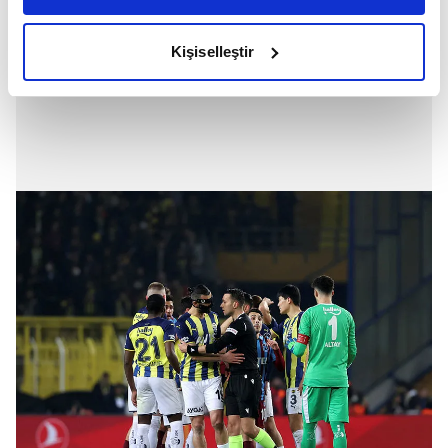
amacımızın size daha iyi bir reklam deneyimi sunmak
olduğunu ve sizlere en iyi içerikleri sunabilmek adına
Kişiselleştir
elimizden gelen çabayı gösterdiğimizi ve bu noktada,
reklamların maliyetlerimizi karşılamak noktasında tek gelir
kalemimiz olduğunu sizlere hatırlatmak isteriz.
Her halükârda, kullanıcılar, bu çerezlere izin vermedikleri
takdirde, kullanıcılara hedefli reklamlar
gösterilmeyecektir."
Sizlere daha iyi bir hizmet sunabilmek için İnternet
Sitemizde kendimize ve üçüncü kişilere ait çerezler
kullanılmaktadır. Bu çerezler vasıtasıyla çeşitli kişisel
verileriniz işlenmekte olup gerekli olan çerezler bilgi
toplumu hizmetlerinin sunulması amacıyla
kullanılmaktadır. Diğer çerezler, sitemizin daha işlevsel
kılınması ve kişiselleştirilmesi ve sizlere yönelik
reklam/pazarlama faaliyetlerinin yapılması, amaçlarıyla
sınırlı olarak açık rızanız dahilinde kullanılacaktır.