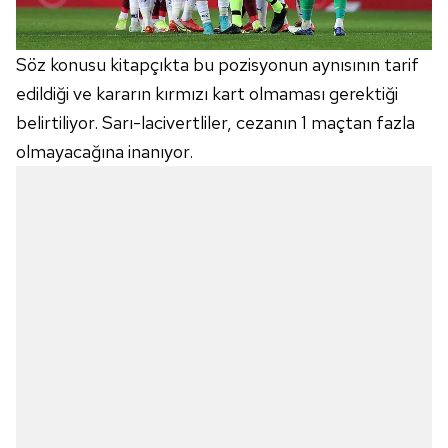
Çerezlere ilişkin tercihlerinizi aşağıda yer alan panel
Söz konusu kitapçıkta bu pozisyonun aynısının tarif
vasıtasıyla belirleyebilirsiniz. Çerezlere ilişkin detaylı bilgi
edildiği ve kararın kırmızı kart olmaması gerektiği
için Ayarlar butonuna tıklayabilir,
Çerez Bilgilendirme
Metnimizi
ziyaret edebilirsiniz.
belirtiliyor. Sarı-lacivertliler, cezanın 1 maçtan fazla
olmayacağına inanıyor.
6698 sayılı Kişisel Verilerin Korunması Kanunu uyarınca
hazırlanmış Aydınlatma Metnimizi okumak ve sitemizde
ilgili mevzuata uygun olarak kullanılan çerezlerle ilgili bilgi
almak için lütfen
tıklayınız
.