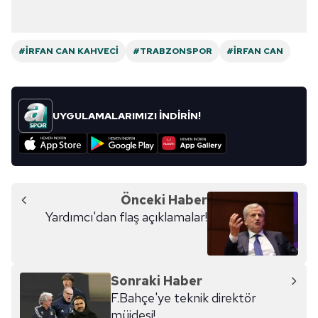
#İRFAN CAN KAHVECI
#TRABZONSPOR
#İRFAN CAN
UYGULAMALARIMIZI İNDİRİN!
Önceki Haber
Yardımcı'dan flaş açıklamalar!
Sonraki Haber
F.Bahçe'ye teknik direktör
müjdesi!