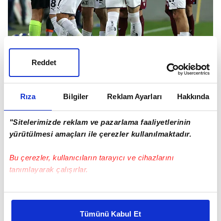
Reddet
Sarı-lacivertli hukukçular İrfan'ın, Siopis'in ayağına
bastığı ve VAR müdahalesiyle kırmızı kart çıkan
Rıza
Bilgiler
Reklam Ayarları
Hakkında
pozisyonda yanlış karar verildiğini MHK'nin
hakemlere dağıttığı el kitapçığıyla anlatacak.
"Sitelerimizde reklam ve pazarlama faaliyetlerinin
yürütülmesi amaçları ile çerezler kullanılmaktadır.
Bu çerezler, kullanıcıların tarayıcı ve cihazlarını
tanımlayarak çalışırlar.
Bu çerezlere izin vermeniz halinde sizlere özel
kişiselleştirilmiş reklamlar sunabilir, sayfalarımızda sizlere
Tümünü Kabul Et
daha iyi reklam deneyimi yaşatabiliriz. Bunu yaparken