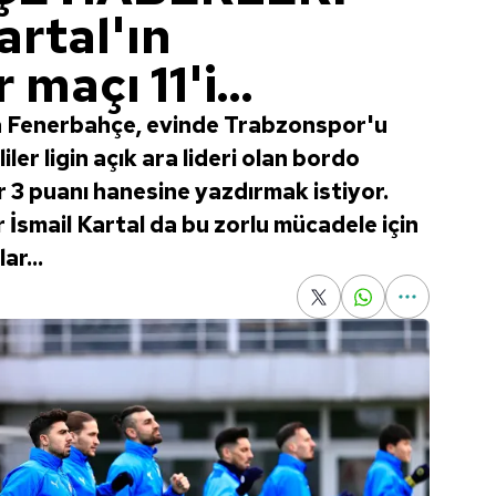
artal'ın
maçı 11'i...
da Fenerbahçe, evinde Trabzonspor'u
ler ligin açık ara lideri olan bordo
ir 3 puanı hanesine yazdırmak istiyor.
İsmail Kartal da bu zorlu mücadele için
ar...