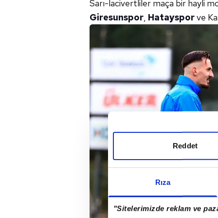
Sarı-lacivertliler maça bir hayli mor
Giresunspor
,
Hatayspor
ve Ka
Reddet
Rıza
"Sitelerimizde reklam ve paza