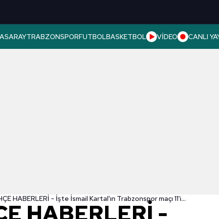
ASARAY
TRABZONSPOR
FUTBOL
BASKETBOL
VİDEO
CANLI YA
 HABERLERİ - İşte İsmail Kartal'ın Trabzonspor maçı 11'i...
E HABERLERİ -