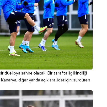
düelloya sahne olacak. Bir tarafta lig ikinciliği
 Kanarya, diğer yanda açık ara liderliğini sürdüren