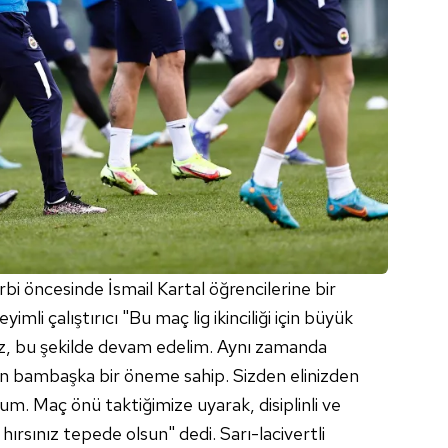
 çerezlerle ilgili bilgi almak için lütfen
tıklayınız
.
bi öncesinde İsmail Kartal öğrencilerine bir
li çalıştırıcı "Bu maç lig ikinciliği için büyük
z, bu şekilde devam edelim. Aynı zamanda
n bambaşka bir öneme sahip. Sizden elinizden
rum. Maç önü taktiğimize uyarak, disiplinli ve
hırsınız tepede olsun" dedi. Sarı-lacivertli