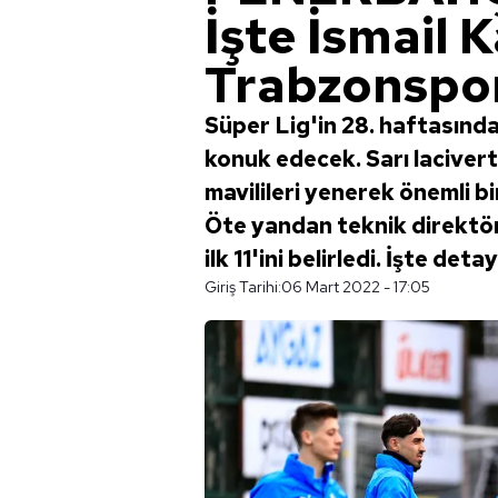
İşte İsmail K
Trabzonspor 
Süper Lig'in 28. haftasın
konuk edecek. Sarı lacivertli
mavilileri yenerek önemli b
Öte yandan teknik direktör 
ilk 11'ini belirledi. İşte detayl
Giriş Tarihi:
06 Mart 2022 - 17:05