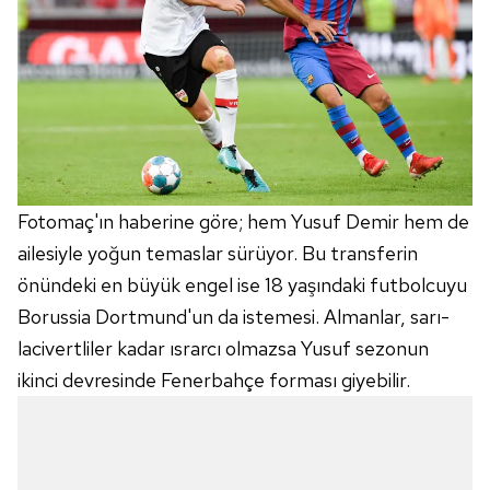
toplumu hizmetlerinin sunulması amacıyla
kullanılmaktadır. Diğer çerezler, sitemizin daha işlevsel
kılınması ve kişiselleştirilmesi ve sizlere yönelik
reklam/pazarlama faaliyetlerinin yapılması, amaçlarıyla
sınırlı olarak açık rızanız dahilinde kullanılacaktır.
Çerezlere ilişkin tercihlerinizi aşağıda yer alan panel
vasıtasıyla belirleyebilirsiniz. Çerezlere ilişkin detaylı bilgi
Fotomaç'ın haberine göre; hem Yusuf Demir hem de
için Ayarlar butonuna tıklayabilir,
Çerez Bilgilendirme
ailesiyle yoğun temaslar sürüyor. Bu transferin
Metnimizi
ziyaret edebilirsiniz.
önündeki en büyük engel ise 18 yaşındaki futbolcuyu
6698 sayılı Kişisel Verilerin Korunması Kanunu uyarınca
Borussia Dortmund'un da istemesi. Almanlar, sarı-
hazırlanmış Aydınlatma Metnimizi okumak ve sitemizde
lacivertliler kadar ısrarcı olmazsa Yusuf sezonun
ilgili mevzuata uygun olarak kullanılan çerezlerle ilgili bilgi
ikinci devresinde Fenerbahçe forması giyebilir.
almak için lütfen
tıklayınız
.