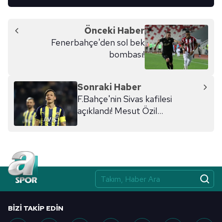
Önceki Haber
Fenerbahçe'den sol bek
bombası!
Sonraki Haber
F.Bahçe'nin Sivas kafilesi
açıklandı! Mesut Özil...
BIZI TAKIP EDIN