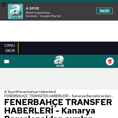
×
A SPOR
İNDİR
Mobil uygulaması
Ücretsiz - Google Play'de
CANLI
SKOR
A Spor
Fenerbahçe Haberleri
FENERBAHÇE TRANSFER HABERLERİ - Kanarya Barcelona'dan ayrılan Yusuf Demir'in peşinde!
FENERBAHÇE TRANSFER
HABERLERİ - Kanarya