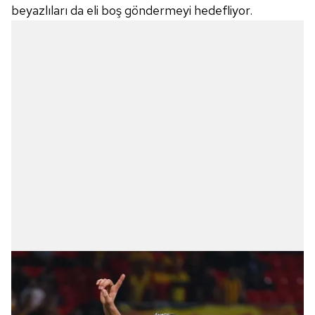
Sitemizde kendimize ve üçüncü kişilere ait çerezler
beyazlıları da eli boş göndermeyi hedefliyor.
kullanılmaktadır. Bu çerezler vasıtasıyla çeşitli kişisel
verileriniz işlenmekte olup gerekli olan çerezler bilgi
toplumu hizmetlerinin sunulması amacıyla
kullanılmaktadır. Diğer çerezler, sitemizin daha işlevsel
kılınması ve kişiselleştirilmesi ve sizlere yönelik
reklam/pazarlama faaliyetlerinin yapılması, amaçlarıyla
sınırlı olarak açık rızanız dahilinde kullanılacaktır.
Çerezlere ilişkin tercihlerinizi aşağıda yer alan panel
vasıtasıyla belirleyebilirsiniz. Çerezlere ilişkin detaylı bilgi
için Ayarlar butonuna tıklayabilir,
Çerez Bilgilendirme
Metnimizi
ziyaret edebilirsiniz.
6698 sayılı Kişisel Verilerin Korunması Kanunu uyarınca
hazırlanmış Aydınlatma Metnimizi okumak ve sitemizde
ilgili mevzuata uygun olarak kullanılan çerezlerle ilgili bilgi
almak için lütfen
tıklayınız
.