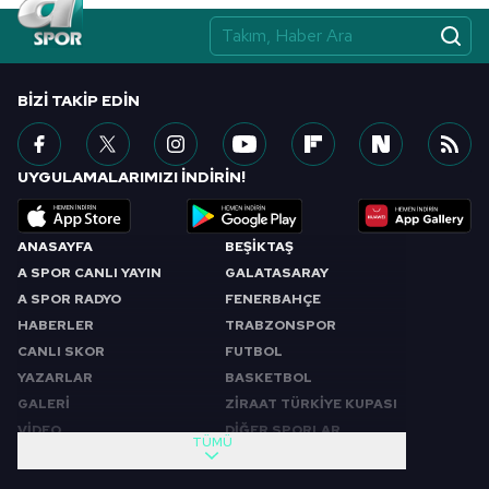
BIZI TAKIP EDIN
UYGULAMALARIMIZI İNDİRİN!
ANASAYFA
BEŞİKTAŞ
A SPOR CANLI YAYIN
GALATASARAY
A SPOR RADYO
FENERBAHÇE
HABERLER
TRABZONSPOR
CANLI SKOR
FUTBOL
YAZARLAR
BASKETBOL
GALERİ
ZİRAAT TÜRKİYE KUPASI
VİDEO
DİĞER SPORLAR
TÜMÜ
PROGRAMLAR
VIDEO