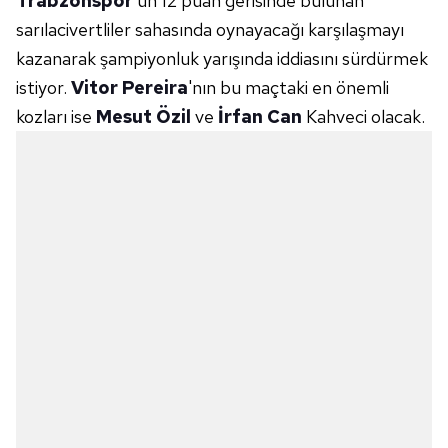
Trabzonspor
'un 12 puan gerisinde bulunan
sarılacivertliler sahasında oynayacağı karşılaşmayı
kazanarak şampiyonluk yarışında iddiasını sürdürmek
istiyor.
Vitor Pereira
'nın bu maçtaki en önemli
kozları ise
Mesut Özil
ve
İrfan Can
Kahveci olacak.