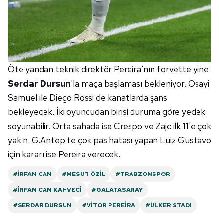
Öte yandan teknik direktör Pereira'nın forvette yine
Serdar Dursun
'la maça başlaması bekleniyor. Osayi
Samuel ile Diego Rossi de kanatlarda şans
bekleyecek. İki oyuncudan birisi duruma göre yedek
soyunabilir. Orta sahada ise Crespo ve Zajc ilk 11'e çok
yakın. G.Antep'te çok pas hatası yapan Luiz Gustavo
için kararı ise Pereira verecek.
#İRFAN CAN
#MESUT ÖZIL
#TRABZONSPOR
#İRFAN CAN KAHVECI
#GALATASARAY
#SERDAR DURSUN
#VITOR PEREIRA
#ÜLKER STADI