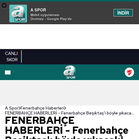
×
A SPOR
İNDİR
Mobil uygulaması
Ücretsiz - Google Play'de
CANLI
SKOR
A Spor
Fenerbahçe Haberleri
FENERBAHÇE HABERLERİ - Fenerbahçe Beşiktaş'ı böyle yıkacak! İşte Vitor Pereira'nın derbideki kozları
FENERBAHÇE
HABERLERİ - Fenerbahçe