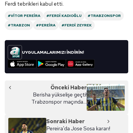
Ferdi tebrikleri kabul etti.
#VITOR PEREIRA
#FERDI KADIOĞLU
#TRABZONSPOR
#TRABZON
#PEREIRA
#FERDI ZEYREK
UYGULAMALARIMIZI İNDİRİN!
Önceki Haber
Berisha yükselişe geçti!
Trabzonspor maçında...
Sonraki Haber
Pereira'da Jose Sosa kararı!