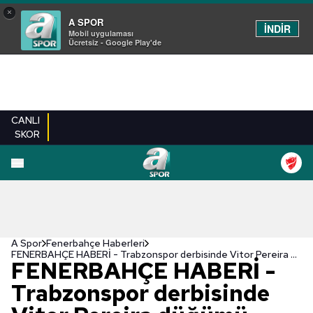
×
A SPOR
İNDİR
Mobil uygulaması
Ücretsiz - Google Play'de
CANLI
SKOR
A Spor
Fenerbahçe Haberleri
FENERBAHÇE HABERİ - Trabzonspor derbisinde Vitor Pereira düğümü Ferdi Kadıoğlu ile çözecek!
FENERBAHÇE HABERİ -
Trabzonspor derbisinde