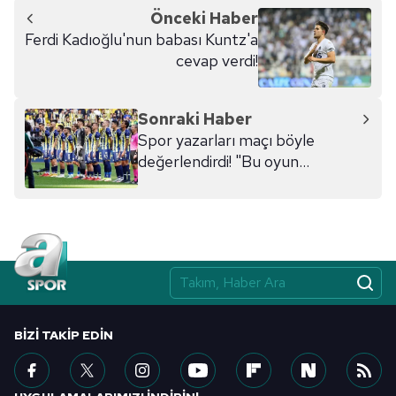
Önceki Haber
Ferdi Kadıoğlu'nun babası Kuntz'a
cevap verdi!
Sonraki Haber
Spor yazarları maçı böyle
değerlendirdi! "Bu oyun
şampiyonluğa taşımaz"
BIZI TAKIP EDIN