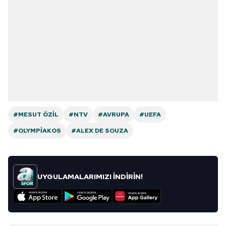
#MESUT ÖZIL
#NTV
#AVRUPA
#UEFA
#OLYMPIAKOS
#ALEX DE SOUZA
UYGULAMALARIMIZI İNDİRİN!