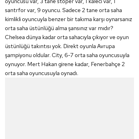
oyuncusu var, 3 tane stoper var, 1 kaleci var, 1
santrfor var, 9 oyuncu. Sadece 2 tane orta saha
6698 sayılı Kişisel Verilerin Korunması Kanunu uyarınca
kimlikli oyuncuyla benzer bir takıma karşı oynarsanız
hazırlanmış Aydınlatma Metnimizi okumak ve sitemizde
ilgili mevzuata uygun olarak kullanılan çerezlerle ilgili bilgi
orta saha üstünlüğü alma şansınız var mıdır?
almak için lütfen
tıklayınız
.
Chelsea dünya kadar orta sahacıyla çıkıyor ve oyun
üstünlüğü takıntısı yok. Direkt oyunla Avrupa
şampiyonu oldular. City, 6-7 orta saha oyuncusuyla
oynuyor. Mert Hakan girene kadar, Fenerbahçe 2
orta saha oyuncusuyla oynadı.