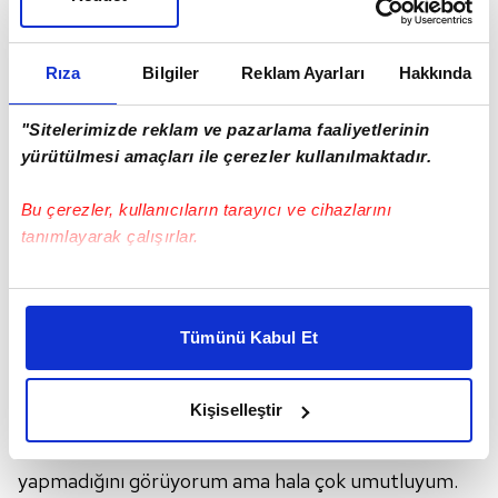
Rıza
Bilgiler
Reklam Ayarları
Hakkında
"Sitelerimizde reklam ve pazarlama faaliyetlerinin
yürütülmesi amaçları ile çerezler kullanılmaktadır.
Bu çerezler, kullanıcıların tarayıcı ve cihazlarını
tanımlayarak çalışırlar.
Bu çerezlere izin vermeniz halinde sizlere özel
kişiselleştirilmiş reklamlar sunabilir, sayfalarımızda sizlere
Tümünü Kabul Et
daha iyi reklam deneyimi yaşatabiliriz. Bunu yaparken
amacımızın size daha iyi bir reklam deneyimi sunmak
olduğunu ve sizlere en iyi içerikleri sunabilmek adına
Kişiselleştir
"FERDİ KUVVETLENİYOR"
elimizden gelen çabayı gösterdiğimizi ve bu noktada,
Ferdi'nin bazı pozisyonlarda doğru seçimler
reklamların maliyetlerimizi karşılamak noktasında tek gelir
kalemimiz olduğunu sizlere hatırlatmak isteriz.
yapmadığını görüyorum ama hala çok umutluyum.