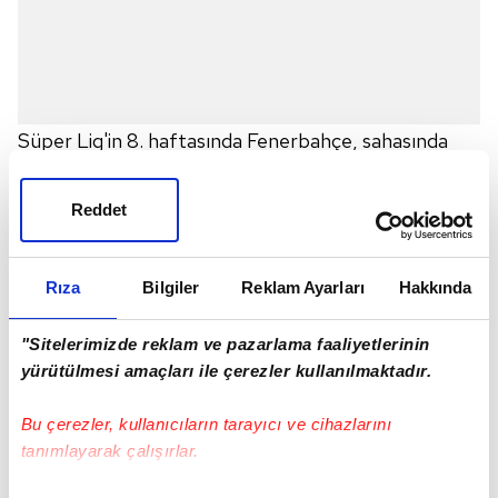
Süper Lig'in 8. haftasında Fenerbahçe, sahasında
Kasımpaşa'yı konuk etti. Karşılaşmanın 9. dakikasında
bir çarpışma gerçekleşti.
Reddet
Çarpışma sonrası Kim Min-Jae'nin dudağında
kanama meydana geldi.
Rıza
Bilgiler
Reklam Ayarları
Hakkında
"Sitelerimizde reklam ve pazarlama faaliyetlerinin
yürütülmesi amaçları ile çerezler kullanılmaktadır.
Bu çerezler, kullanıcıların tarayıcı ve cihazlarını
tanımlayarak çalışırlar.