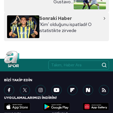
Gustavo...
kılınması ve kişiselleştirilmesi ve sizlere yönelik
reklam/pazarlama faaliyetlerinin yapılması, amaçlarıyla
sınırlı olarak açık rızanız dahilinde kullanılacaktır.
Sonraki Haber
'Kim' olduğunu ispatladı! O
Çerezlere ilişkin tercihlerinizi aşağıda yer alan panel
istatistikte zirvede
vasıtasıyla belirleyebilirsiniz. Çerezlere ilişkin detaylı bilgi
için Ayarlar butonuna tıklayabilir,
Çerez Bilgilendirme
Metnimizi
ziyaret edebilirsiniz.
6698 sayılı Kişisel Verilerin Korunması Kanunu uyarınca
hazırlanmış Aydınlatma Metnimizi okumak ve sitemizde
ilgili mevzuata uygun olarak kullanılan çerezlerle ilgili bilgi
almak için lütfen
tıklayınız
.
BIZI TAKIP EDIN
UYGULAMALARIMIZI İNDİRİN!