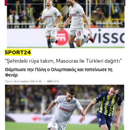
reklam/pazarlama faaliyetlerinin yapılması, amaçlarıyla
sınırlı olarak açık rızanız dahilinde kullanılacaktır.
Çerezlere ilişkin tercihlerinizi aşağıda yer alan panel
vasıtasıyla belirleyebilirsiniz. Çerezlere ilişkin detaylı bilgi
için Ayarlar butonuna tıklayabilir,
Çerez Bilgilendirme
Metnimizi
ziyaret edebilirsiniz.
SPORT24
6698 sayılı Kişisel Verilerin Korunması Kanunu uyarınca
"Şehirdeki rüya takım, Masouras ile Türkleri dağıttı"
hazırlanmış Aydınlatma Metnimizi okumak ve sitemizde
ilgili mevzuata uygun olarak kullanılan çerezlerle ilgili bilgi
almak için lütfen
tıklayınız
.