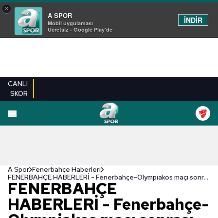
×
A SPOR
İNDİR
Mobil uygulaması
Ücretsiz - Google Play'de
CANLI
SKOR
A Spor
Fenerbahçe Haberleri
FENERBAHÇE HABERLERİ - Fenerbahçe-Olympiakos maçı sonrası Yunan basınından şok manşetler! Vangelis Marinakis'in sert sözleri...
FENERBAHÇE
HABERLERİ - Fenerbahçe-