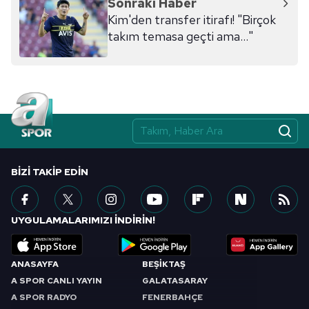
Sonraki Haber
Kim'den transfer itirafı! "Birçok
takım temasa geçti ama..."
BIZI TAKIP EDIN
UYGULAMALARIMIZI İNDİRİN!
ANASAYFA
BEŞİKTAŞ
A SPOR CANLI YAYIN
GALATASARAY
A SPOR RADYO
FENERBAHÇE