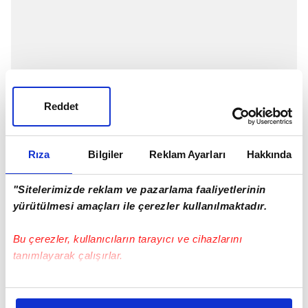
Reddet
Rıza
Bilgiler
Reklam Ayarları
Hakkında
"Sitelerimizde reklam ve pazarlama faaliyetlerinin
yürütülmesi amaçları ile çerezler kullanılmaktadır.
Bu çerezler, kullanıcıların tarayıcı ve cihazlarını
GAZZETTA
tanımlayarak çalışırlar.
"Olympiakos: Türkleri 70'te sahadan çıkardı"
Bu çerezlere izin vermeniz halinde sizlere özel
kişiselleştirilmiş reklamlar sunabilir, sayfalarımızda sizlere