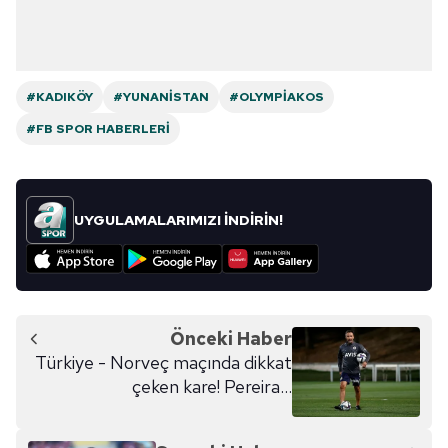
#KADIKÖY
#YUNANISTAN
#OLYMPIAKOS
#FB SPOR HABERLERI
UYGULAMALARIMIZI İNDİRİN!
Önceki Haber
Türkiye - Norveç maçında dikkat
çeken kare! Pereira...