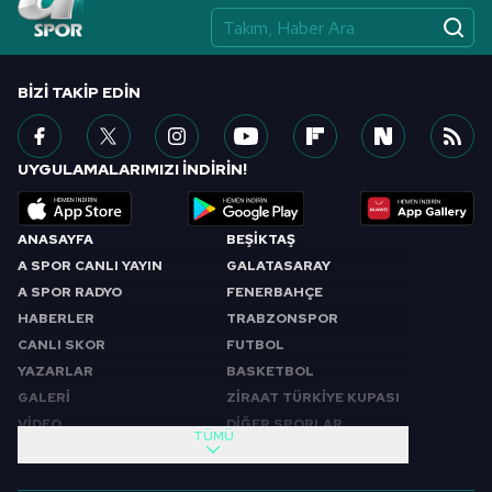
BIZI TAKIP EDIN
UYGULAMALARIMIZI İNDİRİN!
ANASAYFA
BEŞİKTAŞ
A SPOR CANLI YAYIN
GALATASARAY
A SPOR RADYO
FENERBAHÇE
HABERLER
TRABZONSPOR
CANLI SKOR
FUTBOL
YAZARLAR
BASKETBOL
GALERİ
ZİRAAT TÜRKİYE KUPASI
VİDEO
DİĞER SPORLAR
TÜMÜ
PROGRAMLAR
VIDEO