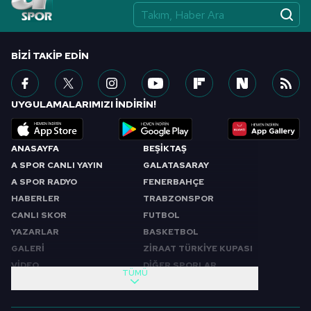
BIZI TAKIP EDIN
UYGULAMALARIMIZI İNDİRİN!
ANASAYFA
BEŞİKTAŞ
A SPOR CANLI YAYIN
GALATASARAY
A SPOR RADYO
FENERBAHÇE
HABERLER
TRABZONSPOR
CANLI SKOR
FUTBOL
YAZARLAR
BASKETBOL
GALERİ
ZİRAAT TÜRKİYE KUPASI
VİDEO
DİĞER SPORLAR
TÜMÜ
PROGRAMLAR
VIDEO