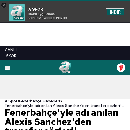
×
A SPOR
İNDİR
Mobil uygulaması
Ücretsiz - Google Play'de
CANLI
SKOR
A Spor
Fenerbahçe Haberleri
Fenerbahçe'yle adı anılan Alexis Sanchez'den transfer sözleri! "Inter'de..."
Fenerbahçe'yle adı anılan
Alexis Sanchez'den