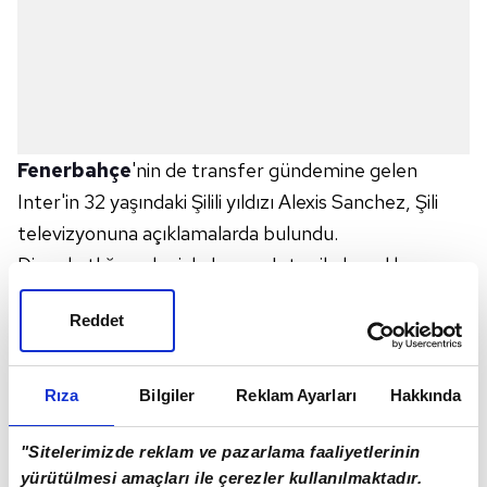
Fenerbahçe
'nin de transfer gündemine gelen
Inter'in 32 yaşındaki Şilili yıldızı Alexis Sanchez, Şili
televizyonuna açıklamalarda bulundu.
Diz sakatlığı nedeniyle bu yaz Inter ile hazırlık
kampına katılamayan Alexis Sanchez, Genoa ile
Reddet
oynanan ilk maçta da forma giyememişti.
Rehabilitasyon süreciyle ilgili bilgi veren Alexis,
"İyileşme sürecim günden güne daha iyiye gidiyor.
Rıza
Bilgiler
Reklam Ayarları
Hakkında
Inter ile antrenmanlara çıkacağım ve neler olacağını
göreceğiz." dedi.
"Sitelerimizde reklam ve pazarlama faaliyetlerinin
yürütülmesi amaçları ile çerezler kullanılmaktadır.
"INTER'DE ÇOK MUTLUYUM!"