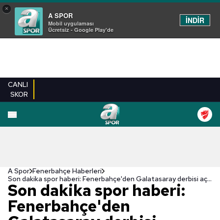
×
A SPOR
İNDİR
Mobil uygulaması
Ücretsiz - Google Play'de
CANLI
SKOR
A Spor
Fenerbahçe Haberleri
Son dakika spor haberi: Fenerbahçe'den Galatasaray derbisi açıklaması! "Usulsüz seyirci..."
Son dakika spor haberi:
Fenerbahçe'den