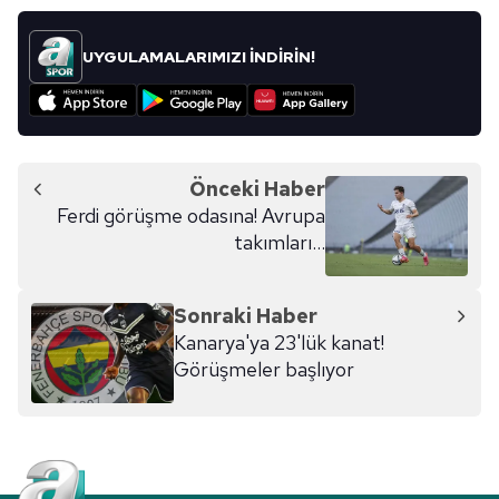
vasıtasıyla belirleyebilirsiniz. Çerezlere ilişkin detaylı bilgi
için Ayarlar butonuna tıklayabilir,
Çerez Bilgilendirme
UYGULAMALARIMIZI İNDİRİN!
Metnimizi
ziyaret edebilirsiniz.
6698 sayılı Kişisel Verilerin Korunması Kanunu uyarınca
hazırlanmış Aydınlatma Metnimizi okumak ve sitemizde
ilgili mevzuata uygun olarak kullanılan çerezlerle ilgili bilgi
Önceki Haber
almak için lütfen
tıklayınız
.
Ferdi görüşme odasına! Avrupa
takımları...
Sonraki Haber
Kanarya'ya 23'lük kanat!
Görüşmeler başlıyor