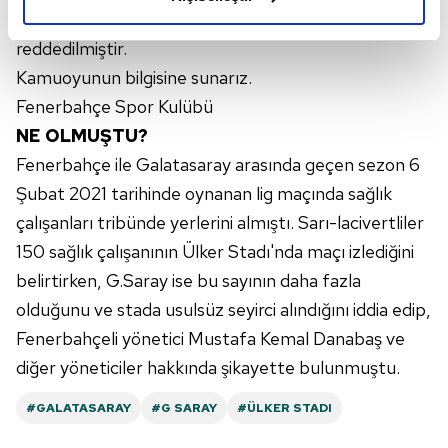
elimizden gelen çabayı gösterdiğimizi ve bu noktada,
adına kovuşturma yapılmasına yer olmadığı' kararıyla
reklamların maliyetlerimizi karşılamak noktasında tek gelir
reddedilmiştir.
kalemimiz olduğunu sizlere hatırlatmak isteriz.
Kamuoyunun bilgisine sunarız.
Her halükârda, kullanıcılar, bu çerezlere izin vermedikleri
Fenerbahçe Spor Kulübü
takdirde, kullanıcılara hedefli reklamlar
NE OLMUŞTU?
gösterilmeyecektir."
Fenerbahçe ile Galatasaray arasında geçen sezon 6
Şubat 2021 tarihinde oynanan lig maçında sağlık
Sizlere daha iyi bir hizmet sunabilmek için İnternet
çalışanları tribünde yerlerini almıştı. Sarı-lacivertliler
Sitemizde kendimize ve üçüncü kişilere ait çerezler
kullanılmaktadır. Bu çerezler vasıtasıyla çeşitli kişisel
150 sağlık çalışanının Ülker Stadı'nda maçı izlediğini
verileriniz işlenmekte olup gerekli olan çerezler bilgi
belirtirken, G.Saray ise bu sayının daha fazla
toplumu hizmetlerinin sunulması amacıyla
olduğunu ve stada usulsüz seyirci alındığını iddia edip,
kullanılmaktadır. Diğer çerezler, sitemizin daha işlevsel
Fenerbahçeli yönetici Mustafa Kemal Danabaş ve
kılınması ve kişiselleştirilmesi ve sizlere yönelik
diğer yöneticiler hakkında şikayette bulunmuştu.
reklam/pazarlama faaliyetlerinin yapılması, amaçlarıyla
sınırlı olarak açık rızanız dahilinde kullanılacaktır.
#GALATASARAY
#G SARAY
#ÜLKER STADI
Çerezlere ilişkin tercihlerinizi aşağıda yer alan panel