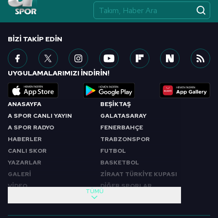
BIZI TAKIP EDIN
UYGULAMALARIMIZI İNDİRİN!
ANASAYFA
BEŞİKTAŞ
A SPOR CANLI YAYIN
GALATASARAY
A SPOR RADYO
FENERBAHÇE
HABERLER
TRABZONSPOR
CANLI SKOR
FUTBOL
YAZARLAR
BASKETBOL
GALERİ
ZİRAAT TÜRKİYE KUPASI
VİDEO
DİĞER SPORLAR
TÜMÜ
PROGRAMLAR
VIDEO