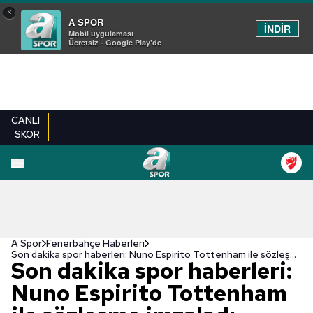
×
A SPOR
İNDİR
Mobil uygulaması
Ücretsiz - Google Play'de
CANLI
SKOR
A Spor
Fenerbahçe Haberleri
Son dakika spor haberleri: Nuno Espirito Tottenham ile sözleşme imzaladı
Son dakika spor haberleri:
Nuno Espirito Tottenham