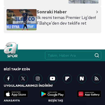
Sonraki Haber
İlk resmi temas Premier Lig'den!
F.Bahçe'den dev teklife ret
BIZI TAKIP EDIN
UYGULAMALARIMIZI İNDİRİN!
ANASAYFA
BEŞİKTAŞ