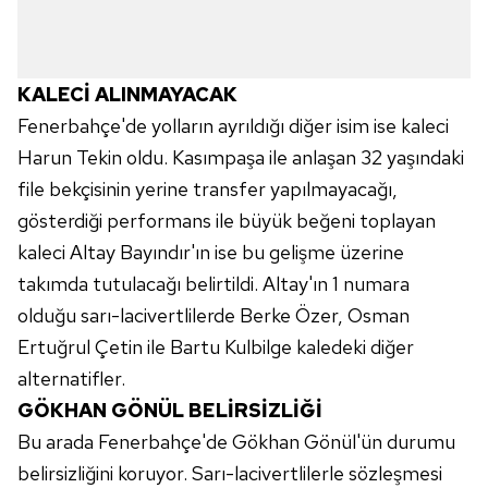
hazırlanmış Aydınlatma Metnimizi okumak ve sitemizde
ilgili mevzuata uygun olarak kullanılan çerezlerle ilgili bilgi
almak için lütfen
tıklayınız
.
KALECİ ALINMAYACAK
Fenerbahçe'de yolların ayrıldığı diğer isim ise kaleci
Harun Tekin oldu. Kasımpaşa ile anlaşan 32 yaşındaki
file bekçisinin yerine transfer yapılmayacağı,
gösterdiği performans ile büyük beğeni toplayan
kaleci Altay Bayındır'ın ise bu gelişme üzerine
takımda tutulacağı belirtildi. Altay'ın 1 numara
olduğu sarı-lacivertlilerde Berke Özer, Osman
Ertuğrul Çetin ile Bartu Kulbilge kaledeki diğer
alternatifler.
GÖKHAN GÖNÜL BELİRSİZLİĞİ
Bu arada Fenerbahçe'de Gökhan Gönül'ün durumu
belirsizliğini koruyor. Sarı-lacivertlilerle sözleşmesi