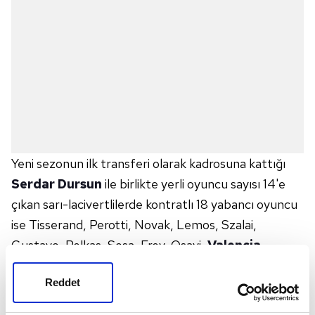
Yeni sezonun ilk transferi olarak kadrosuna kattığı
Serdar Dursun
ile birlikte yerli oyuncu sayısı 14'e
çıkan sarı-lacivertlilerde kontratlı 18 yabancı oyuncu
ise Tisserand, Perotti, Novak, Lemos, Szalai,
Gustavo, Pelkas, Sosa, Frey, Osayi,
Valencia
,
Thiam, Kemal Ademi, Samatta, Allahyar, Dirar, Zajc
Reddet
ve Zanka. Yönetim, yeni sezon öncesi bu isimlerden
bazılarını elemeyi düşünüyor.