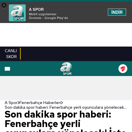
×
A SPOR
İNDİR
Mobil uygulaması
Ücretsiz - Google Play'de
CANLI
SKOR
A Spor
Fenerbahçe Haberleri
Son dakika spor haberi: Fenerbahçe yerli oyunculara yönelecek! İşte Kanarya'nın transfer gündemi...
Son dakika spor haberi:
Fenerbahçe yerli