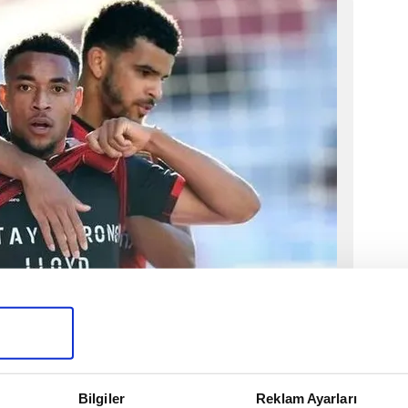
çe'nin çok istediği oyuncu için Leeds United da
iler, Leeds'in teklifi sonrası transferde tüm
in Danjuma için bekleme kararı aldığı öğrenildi.
Bilgiler
Reklam Ayarları