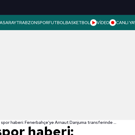
ASARAY
TRABZONSPOR
FUTBOL
BASKETBOL
VİDEO
CANLI YA
Son dakika spor haberi: Fenerbahçe'ye Arnaut Danjuma transferinde Premier Lig'den rakip!
spor haberi: