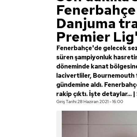
Fenerbahçe
Danjuma tr
Premier Lig
Fenerbahçe'de gelecek sezon
süren şampiyonluk hasretin
döneminde kanat bölgesine
lacivertliler, Bournemouth
gündemine aldı. Fenerbahç
rakip çıktı. İşte detaylar..
Giriş Tarihi:
28 Haziran 2021 - 16:00