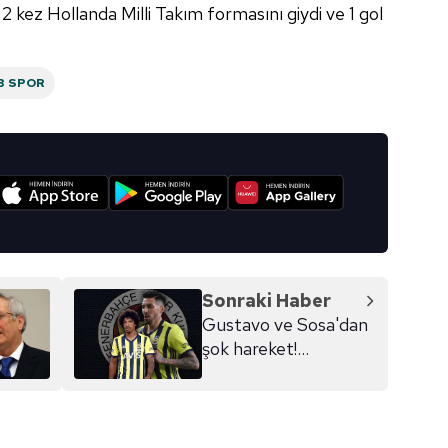
lgilendirme Metnimizi
ziyaret edebilirsiniz.
2 kez Hollanda Milli Takım formasını giydi ve 1 gol
Korunması Kanunu uyarınca hazırlanmış Aydınlatma Metnimizi okum
 çerezlerle ilgili bilgi almak için lütfen
tıklayınız
.
B SPOR
I
Sonraki Haber
Gustavo ve Sosa'dan
şok hareket!
F.Bahçe'nin isteği...