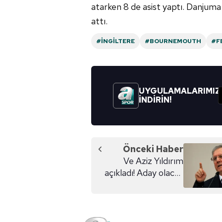
butonuna tıklayabilir,
Çerez Bi
atarken 8 de asist yaptı. Danjuma 
attı.
6698 sayılı Kişisel Verilerin 
mevzuata uygun olarak kullanılan
#İNGILTERE
#BOURNEMOUTH
#F
UYGULAMALARIMIZ
İNDİRİN!
Önceki Haber
Ve Aziz Yıldırım
açıkladı! Aday olacak
mı?