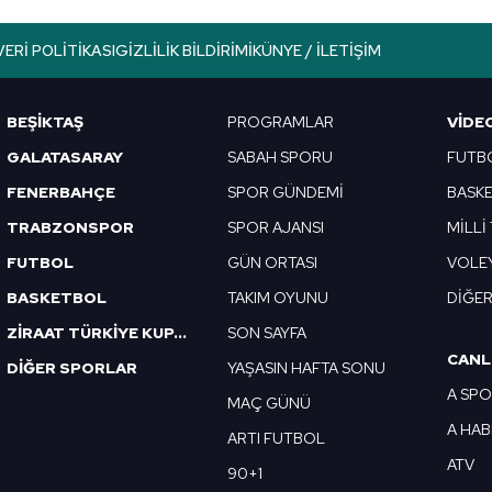
VERI POLITIKASI
GIZLILIK BILDIRIMI
KÜNYE / İLETIŞIM
BEŞİKTAŞ
PROGRAMLAR
VIDE
GALATASARAY
SABAH SPORU
FUTB
FENERBAHÇE
SPOR GÜNDEMİ
BASK
TRABZONSPOR
SPOR AJANSI
MİLLİ
FUTBOL
GÜN ORTASI
VOLE
BASKETBOL
TAKIM OYUNU
DİĞE
ZİRAAT TÜRKİYE KUPASI
SON SAYFA
CANL
DİĞER SPORLAR
YAŞASIN HAFTA SONU
A SP
MAÇ GÜNÜ
A HA
ARTI FUTBOL
ATV
90+1