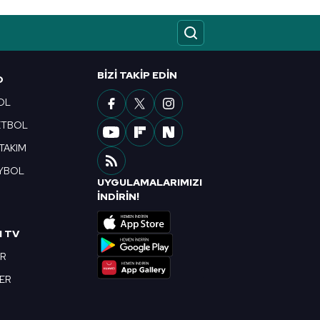
BIZI TAKIP EDIN
O
OL
ETBOL
 TAKIM
YBOL
UYGULAMALARIMIZI
R
İNDİRİN!
I TV
OR
BER