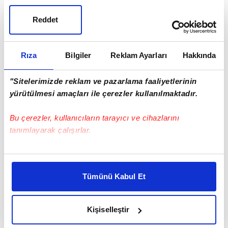
Reddet
Rıza
Bilgiler
Reklam Ayarları
Hakkında
"Sitelerimizde reklam ve pazarlama faaliyetlerinin
yürütülmesi amaçları ile çerezler kullanılmaktadır.
Bu çerezler, kullanıcıların tarayıcı ve cihazlarını
tanımlayarak çalışırlar.
Bu çerezlere izin vermeniz halinde sizlere özel
kişiselleştirilmiş reklamlar sunabilir, sayfalarımızda sizlere
Tümünü Kabul Et
daha iyi reklam deneyimi yaşatabiliriz. Bunu yaparken
amacımızın size daha iyi bir reklam deneyimi sunmak
olduğunu ve sizlere en iyi içerikleri sunabilmek adına
Kişiselleştir
elimizden gelen çabayı gösterdiğimizi ve bu noktada,
reklamların maliyetlerimizi karşılamak noktasında tek gelir