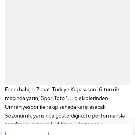
Fenerbahçe, Ziraat Türkiye Kupası son 16 turu ilk
maçında yarın, Spor Toto 1. Lig ekiplerinden
Ümraniyespor ile rakip sahada karşılaşacak.
Sezonun ilk yarısında gösterdiği kötü performansla
taraftarlarını hayal kırıklığına uğratan sarı-
lacivertliler, Ümraniyespor maçıyla ikinci devreye iyi