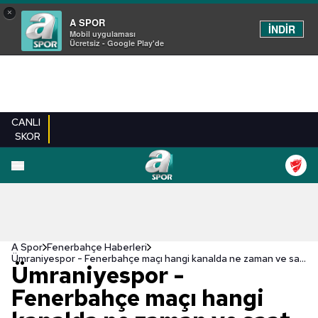
×
A SPOR
İNDİR
Mobil uygulaması
Ücretsiz - Google Play'de
CANLI
SKOR
A Spor
Fenerbahçe Haberleri
Ümraniyespor - Fenerbahçe maçı hangi kanalda ne zaman ve saat kaçta?
Ümraniyespor -
Fenerbahçe maçı hangi