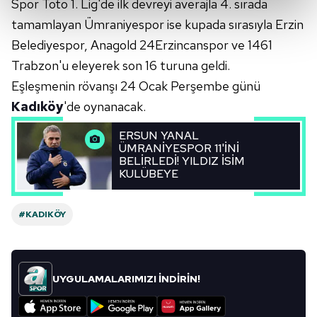
Spor Toto 1. Lig'de ilk devreyi averajla 4. sırada
kalemimiz olduğunu sizlere hatırlatmak isteriz.
tamamlayan Ümraniyespor ise kupada sırasıyla Erzin
Her halükârda, kullanıcılar, bu çerezlere izin vermedikleri
Belediyespor, Anagold 24Erzincanspor ve 1461
takdirde, kullanıcılara hedefli reklamlar
Trabzon'u eleyerek son 16 turuna geldi.
gösterilmeyecektir."
Eşleşmenin rövanşı 24 Ocak Perşembe günü
Sizlere daha iyi bir hizmet sunabilmek için İnternet
Kadıköy
'de oynanacak.
Sitemizde kendimize ve üçüncü kişilere ait çerezler
ERSUN YANAL
kullanılmaktadır. Bu çerezler vasıtasıyla çeşitli kişisel
ÜMRANİYESPOR 11'İNİ
verileriniz işlenmekte olup gerekli olan çerezler bilgi
BELİRLEDİ! YILDIZ İSİM
toplumu hizmetlerinin sunulması amacıyla
KULÜBEYE
kullanılmaktadır. Diğer çerezler, sitemizin daha işlevsel
kılınması ve kişiselleştirilmesi ve sizlere yönelik
#KADIKÖY
reklam/pazarlama faaliyetlerinin yapılması, amaçlarıyla
sınırlı olarak açık rızanız dahilinde kullanılacaktır.
Çerezlere ilişkin tercihlerinizi aşağıda yer alan panel
UYGULAMALARIMIZI İNDİRİN!
vasıtasıyla belirleyebilirsiniz. Çerezlere ilişkin detaylı bilgi
için Ayarlar butonuna tıklayabilir,
Çerez Bilgilendirme