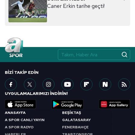
ilgili mevzuata uygun olarak kullanılan çerezlerle ilgili bilgi
Caner Erkin tarihe geçti!
almak için lütfen
tıklayınız
.
BIZI TAKIP EDIN
UYGULAMALARIMIZI İNDİRİN!
ANASAYFA
BEŞİKTAŞ
A SPOR CANLI YAYIN
GALATASARAY
A SPOR RADYO
FENERBAHÇE
HABERLER
TRABZONSPOR