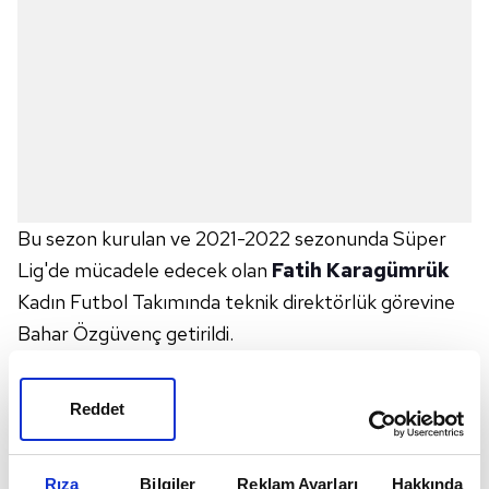
Bu sezon kurulan ve 2021-2022 sezonunda Süper
Lig'de mücadele edecek olan
Fatih Karagümrük
Kadın Futbol Takımında teknik direktörlük görevine
Bahar Özgüvenç getirildi.
Süper Lig ekiplerinden Fatih Karagümrük, bugün
yaptığı açıklama ile kadın futbol takımı kurulduğunu
Reddet
açıkladı.
İstanbul
ekibi, Süper Lig'de mücadele
edecek olan kadın futbol takımının teknik
Rıza
Bilgiler
Reklam Ayarları
Hakkında