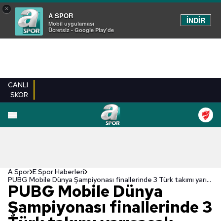
×
A SPOR
İNDİR
Mobil uygulaması
Ücretsiz - Google Play'de
CANLI
SKOR
A Spor
E Spor Haberleri
PUBG Mobile Dünya Şampiyonası finallerinde 3 Türk takımı yarışacak
PUBG Mobile Dünya
Şampiyonası finallerinde 3