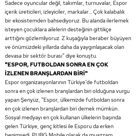
Sadece oyuncular değil, takımlar, turnuvalar, Espor
içerik üreticileri, izleyiciler, markalar... Çok kalabalık
bir ekosistemden bahsediyoruz. Bu alanda ilerlemek
isteyen çocuklara ailelerin desteğinin gittikçe
arttığını gözlemliyoruz. Z kuşağıyla beraber büyüyen
ve önümüzdeki yıllarda daha da yaygınlaşacak olan
devasa bir sektör burası" diye konuştu.
"ESPOR, FUTBOLDAN SONRA EN ÇOK
İZLENEN BRANŞLARDAN BİRİ"
Espor organizasyonlarının Türkiye'de futboldan
sonra en çok izlenen branşlardan biri olduğuna vurgu
yapan Şenyüz, "Espor, ülkemizde futboldan sonra
en çok izlenen branşlardan biri demek mümkün.
Sosyal medyayı en çok kullanan ülkelerin başında
gelen Türkiye, genç kitlesi ile Esporu da erken
benimsedi. PUBG Mobile olarak da muazzam