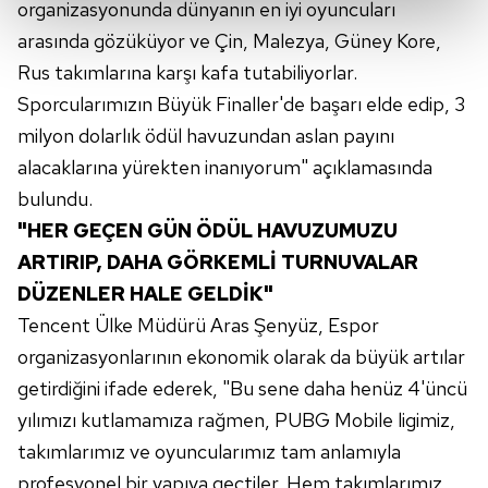
organizasyonunda dünyanın en iyi oyuncuları
arasında gözüküyor ve Çin, Malezya, Güney Kore,
Her halükârda, kullanıcılar, bu çerezlere izin vermedikleri
Rus takımlarına karşı kafa tutabiliyorlar.
takdirde, kullanıcılara hedefli reklamlar
Sporcularımızın Büyük Finaller'de başarı elde edip, 3
gösterilmeyecektir."
milyon dolarlık ödül havuzundan aslan payını
Sizlere daha iyi bir hizmet sunabilmek için İnternet
alacaklarına yürekten inanıyorum" açıklamasında
Sitemizde kendimize ve üçüncü kişilere ait çerezler
bulundu.
kullanılmaktadır. Bu çerezler vasıtasıyla çeşitli kişisel
"HER GEÇEN GÜN ÖDÜL HAVUZUMUZU
verileriniz işlenmekte olup gerekli olan çerezler bilgi
ARTIRIP, DAHA GÖRKEMLİ TURNUVALAR
toplumu hizmetlerinin sunulması amacıyla
kullanılmaktadır. Diğer çerezler, sitemizin daha işlevsel
DÜZENLER HALE GELDİK"
kılınması ve kişiselleştirilmesi ve sizlere yönelik
Tencent Ülke Müdürü Aras Şenyüz, Espor
reklam/pazarlama faaliyetlerinin yapılması, amaçlarıyla
organizasyonlarının ekonomik olarak da büyük artılar
sınırlı olarak açık rızanız dahilinde kullanılacaktır.
getirdiğini ifade ederek, "Bu sene daha henüz 4'üncü
yılımızı kutlamamıza rağmen, PUBG Mobile ligimiz,
Çerezlere ilişkin tercihlerinizi aşağıda yer alan panel
vasıtasıyla belirleyebilirsiniz. Çerezlere ilişkin detaylı bilgi
takımlarımız ve oyuncularımız tam anlamıyla
için Ayarlar butonuna tıklayabilir,
Çerez Bilgilendirme
profesyonel bir yapıya geçtiler. Hem takımlarımız