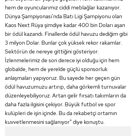
Metnimizi
ziyaret edebilirsiniz.
hem de oyuncularımız ciddi meblağlar kazanıyor.
Dünya Şampiyonası'nda Batı Ligi Şampiyonu olan
6698 sayılı Kişisel Verilerin Korunması Kanunu uyarınca
hazırlanmış Aydınlatma Metnimizi okumak ve sitemizde
Kaos Next Rüya şimdiye kadar 400 bin Doları aşan
ilgili mevzuata uygun olarak kullanılan çerezlerle ilgili bilgi
bir ödül kazandı. Finallerde ödül havuzu dediğim gibi
almak için lütfen
tıklayınız
.
3 milyon Dolar. Bunlar çok yüksek rekor rakamlar.
Sektörün de nereye gittiğini gösteriyor.
İzlenmelerimiz de son derece iyi olduğu için hem
globalde, hem de yerelde güçlü sponsorluk
anlaşmaları yapıyoruz. Bu sayede her geçen gün
ödül havuzumuzu artırıp, daha görkemli turnuvalar
düzenleyebiliyoruz. Artan gelir fırsatı takımların da
daha fazla ilgisini çekiyor. Büyük futbol ve spor
kulüpleri de işin içinde. Bu da rekabetçi ortamın
kuvvetlenmesini sağlanıyor" diye konuştu.