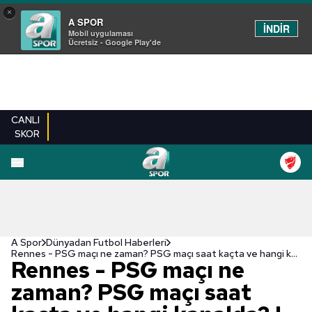
×
A SPOR
İNDİR
Mobil uygulaması
Ücretsiz - Google Play'de
CANLI
SKOR
A Spor
Dünyadan Futbol Haberleri
Rennes - PSG maçı ne zaman? PSG maçı saat kaçta ve hangi kanalda? | Fransa Ligue 1
Rennes - PSG maçı ne
zaman? PSG maçı saat