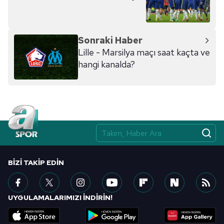
kılınması ve kişiselleştirilmesi ve sizlere yönelik
reklam/pazarlama faaliyetlerinin yapılması, amaçlarıyla
sınırlı olarak açık rızanız dahilinde kullanılacaktır.
Sonraki Haber
Lille - Marsilya maçı saat kaçta ve
Çerezlere ilişkin tercihlerinizi aşağıda yer alan panel
hangi kanalda?
vasıtasıyla belirleyebilirsiniz. Çerezlere ilişkin detaylı bilgi
için Ayarlar butonuna tıklayabilir,
Çerez Bilgilendirme
Metnimizi
ziyaret edebilirsiniz.
6698 sayılı Kişisel Verilerin Korunması Kanunu uyarınca
hazırlanmış Aydınlatma Metnimizi okumak ve sitemizde
ilgili mevzuata uygun olarak kullanılan çerezlerle ilgili bilgi
almak için lütfen
tıklayınız
.
BIZI TAKIP EDIN
UYGULAMALARIMIZI İNDİRİN!