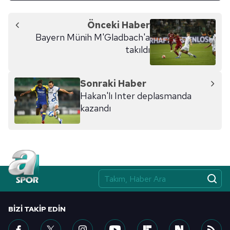
toplumu hizmetlerinin sunulması amacıyla
kullanılmaktadır. Diğer çerezler, sitemizin daha işlevsel
Önceki Haber
kılınması ve kişiselleştirilmesi ve sizlere yönelik
Bayern Münih M'Gladbach'a
reklam/pazarlama faaliyetlerinin yapılması, amaçlarıyla
takıldı
sınırlı olarak açık rızanız dahilinde kullanılacaktır.
Çerezlere ilişkin tercihlerinizi aşağıda yer alan panel
Sonraki Haber
vasıtasıyla belirleyebilirsiniz. Çerezlere ilişkin detaylı bilgi
Hakan'lı Inter deplasmanda
için Ayarlar butonuna tıklayabilir,
Çerez Bilgilendirme
kazandı
Metnimizi
ziyaret edebilirsiniz.
6698 sayılı Kişisel Verilerin Korunması Kanunu uyarınca
hazırlanmış Aydınlatma Metnimizi okumak ve sitemizde
ilgili mevzuata uygun olarak kullanılan çerezlerle ilgili bilgi
almak için lütfen
tıklayınız
.
BIZI TAKIP EDIN