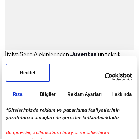
İtalya Serie A ekiplerinden
Juventus
'un teknik
direktörü Massimiliano Allegri,
Cristiano Ronaldo
için,
"Ronaldo bana gelip artık Juventus için
Reddet
oynamak istemediğini söyledi."
ifadelerini
kullanmıştı.
Rıza
Bilgiler
Reklam Ayarları
Hakkında
Konuyla ilgili Manchester United'ın teknik direktörü
Ole Gunnar Solskjaer de,
"Cristiano, Manchester
"Sitelerimizde reklam ve pazarlama faaliyetlerinin
United için bir efsane. Onunla iyi bir ilişkimiz
yürütülmesi amaçları ile çerezler kullanılmaktadır.
var. Eğer Juventus'tan ayrılıyorsa bizim
Bu çerezler, kullanıcıların tarayıcı ve cihazlarını
nerede olduğumuzu biliyor."
şeklinde