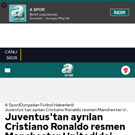
×
A SPOR
İNDİR
Mobil uygulaması
Ücretsiz - Google Play'de
CANLI
SKOR
A Spor
Dünyadan Futbol Haberleri
Juventus'tan ayrılan Cristiano Ronaldo resmen Manchester United'da!
Juventus'tan ayrılan
Cristiano Ronaldo resmen