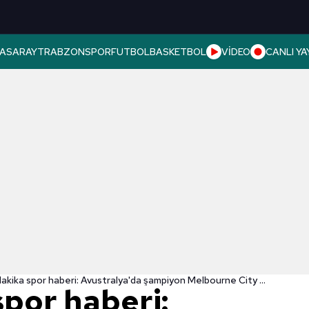
ASARAY
TRABZONSPOR
FUTBOL
BASKETBOL
VİDEO
CANLI YA
Son dakika spor haberi: Avustralya'da şampiyon Melbourne City oldu!
spor haberi: