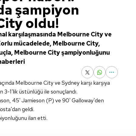
da şampiyon
ity oldu!
nal karşılaşmasında Melbourne City ve
 Zorlu mücadelede, Melbourne City,
sonuçla, Melbourne City şampiyonluğunu
 haberleri
çında Melbourne City ve Sydney karşı karşıya
 3-1'lik üstünlüğü ile sonuçlandı.
inson, 45' Jamieson (P) ve 90' Galloway'den
osta'dan geldi.
yonluğunu ilan etti.