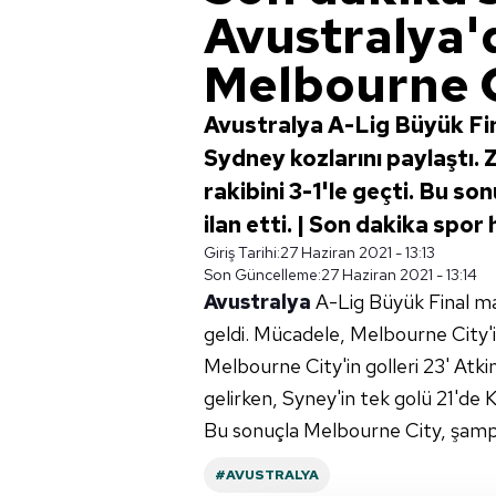
Avustralya'
Melbourne C
Avustralya A-Lig Büyük Fi
Sydney kozlarını paylaştı.
rakibini 3-1'le geçti. Bu 
ilan etti. | Son dakika spor
Giriş Tarihi:
27 Haziran 2021 - 13:13
Son Güncelleme:
27 Haziran 2021 - 13:14
Avustralya
A-Lig Büyük Final ma
geldi. Mücadele, Melbourne City'in
Melbourne City'in golleri 23' Atk
gelirken, Syney'in tek golü 21'de K
Bu sonuçla Melbourne City, şampi
#AVUSTRALYA