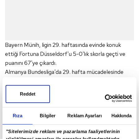
Bayern Münih, ligin 29. haftasında evinde konuk
ettiği Fortuna Düsseldorf'u 5-0'lık skorla geçti ve
puanını 67'ye çıkardı.
Almanya Bundesliga'da 29. hafta mücadelesinde
lider Bayern Münih, sahasında Fortuna Düsseldorf'u
konuk etti. Mücadeleye hızlı başlayan Münih,
Reddet
Zanka'nın 15. dakikada kendi kalesine attığı golle öne
geçerken, 29'da Benjamin Pavard ve 43'te
Rıza
Bilgiler
Reklam Ayarları
Hakkında
Lewandowski'nin golleriyle devreyi 3-0 önde kapattı.
"Sitelerimizde reklam ve pazarlama faaliyetlerinin
İkinci yarıda da etkinliği arttıran Münih, 50. dakikada
yürütülmesi amaçları ile çerezler kullanılmaktadır.