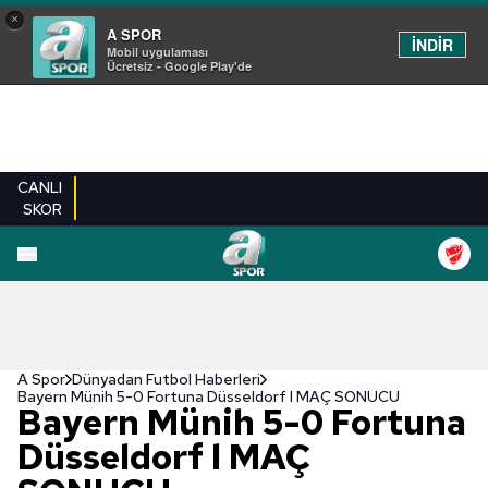
×
A SPOR
İNDİR
Mobil uygulaması
Ücretsiz - Google Play'de
CANLI
SKOR
A Spor
Dünyadan Futbol Haberleri
Bayern Münih 5-0 Fortuna Düsseldorf l MAÇ SONUCU
Bayern Münih 5-0 Fortuna
Düsseldorf l MAÇ