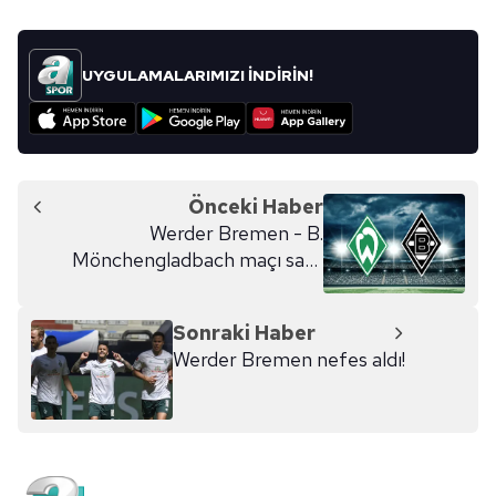
Sitemizde kendimize ve üçüncü kişilere ait çerezler
kullanılmaktadır. Bu çerezler vasıtasıyla çeşitli kişisel
verileriniz işlenmekte olup gerekli olan çerezler bilgi
UYGULAMALARIMIZI İNDİRİN!
toplumu hizmetlerinin sunulması amacıyla
kullanılmaktadır. Diğer çerezler, sitemizin daha işlevsel
kılınması ve kişiselleştirilmesi ve sizlere yönelik
reklam/pazarlama faaliyetlerinin yapılması, amaçlarıyla
sınırlı olarak açık rızanız dahilinde kullanılacaktır.
Önceki Haber
Werder Bremen - B.
Çerezlere ilişkin tercihlerinizi aşağıda yer alan panel
Mönchengladbach maçı saat
vasıtasıyla belirleyebilirsiniz. Çerezlere ilişkin detaylı bilgi
kaçta? Hangi kanalda?
için Ayarlar butonuna tıklayabilir,
Çerez Bilgilendirme
Metnimizi
ziyaret edebilirsiniz.
Sonraki Haber
Werder Bremen nefes aldı!
6698 sayılı Kişisel Verilerin Korunması Kanunu uyarınca
hazırlanmış Aydınlatma Metnimizi okumak ve sitemizde
ilgili mevzuata uygun olarak kullanılan çerezlerle ilgili bilgi
almak için lütfen
tıklayınız
.