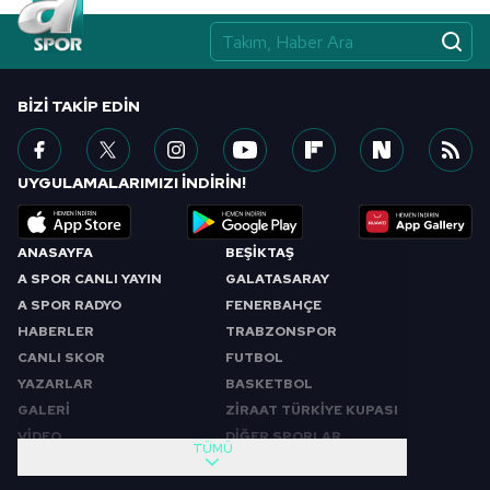
BIZI TAKIP EDIN
UYGULAMALARIMIZI İNDİRİN!
ANASAYFA
BEŞİKTAŞ
A SPOR CANLI YAYIN
GALATASARAY
A SPOR RADYO
FENERBAHÇE
HABERLER
TRABZONSPOR
CANLI SKOR
FUTBOL
YAZARLAR
BASKETBOL
GALERİ
ZİRAAT TÜRKİYE KUPASI
VİDEO
DİĞER SPORLAR
TÜMÜ
PROGRAMLAR
VIDEO