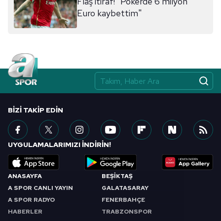
Flaş itiraf! "Pokerde 6 milyon
sınırlı olarak açık rızanız dahilinde kullanılacaktır.
Euro kaybettim"
Çerezlere ilişkin tercihlerinizi aşağıda yer alan panel
vasıtasıyla belirleyebilirsiniz. Çerezlere ilişkin detaylı bilgi
için Ayarlar butonuna tıklayabilir,
Çerez Bilgilendirme
Metnimizi
ziyaret edebilirsiniz.
6698 sayılı Kişisel Verilerin Korunması Kanunu uyarınca
hazırlanmış Aydınlatma Metnimizi okumak ve sitemizde
BIZI TAKIP EDIN
ilgili mevzuata uygun olarak kullanılan çerezlerle ilgili bilgi
almak için lütfen
tıklayınız
.
UYGULAMALARIMIZI İNDİRİN!
ANASAYFA
BEŞİKTAŞ
A SPOR CANLI YAYIN
GALATASARAY
A SPOR RADYO
FENERBAHÇE
HABERLER
TRABZONSPOR