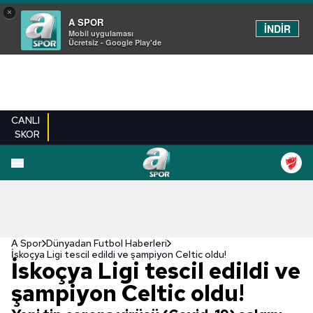
×
A SPOR
İNDİR
Mobil uygulaması
Ücretsiz - Google Play'de
CANLI
SKOR
A Spor
Dünyadan Futbol Haberleri
İskoçya Ligi tescil edildi ve şampiyon Celtic oldu!
İskoçya Ligi tescil edildi ve
şampiyon Celtic oldu!