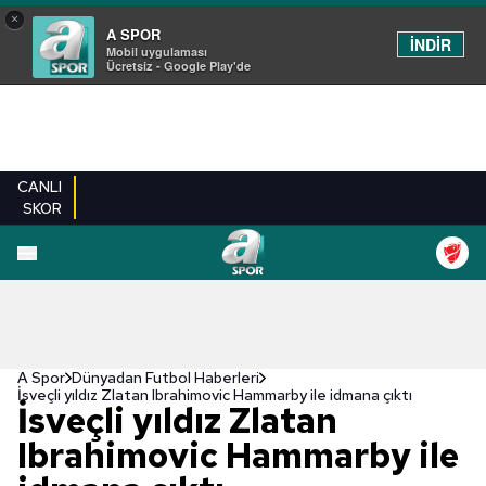
×
A SPOR
İNDİR
Mobil uygulaması
Ücretsiz - Google Play'de
CANLI
SKOR
A Spor
Dünyadan Futbol Haberleri
İsveçli yıldız Zlatan Ibrahimovic Hammarby ile idmana çıktı
İsveçli yıldız Zlatan
Ibrahimovic Hammarby ile