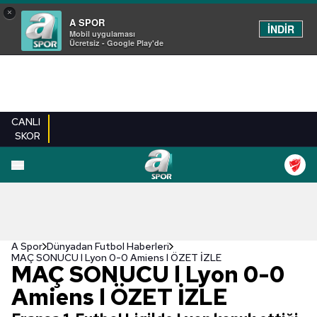
×
A SPOR
İNDİR
Mobil uygulaması
Ücretsiz - Google Play'de
CANLI
SKOR
A Spor
Dünyadan Futbol Haberleri
MAÇ SONUCU l Lyon 0-0 Amiens l ÖZET İZLE
MAÇ SONUCU l Lyon 0-0
Amiens l ÖZET İZLE