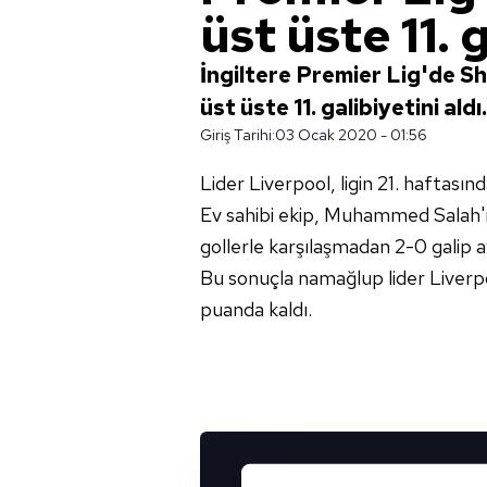
üst üste 11. 
İngiltere Premier Lig'de Sh
üst üste 11. galibiyetini aldı.
Giriş Tarihi:
03 Ocak 2020 - 01:56
Lider Liverpool, ligin 21. haftasın
Ev sahibi ekip, Muhammed Salah'ın
gollerle karşılaşmadan 2-0 galip ay
Bu sonuçla namağlup lider Liverpo
puanda kaldı.
UYGULAMALARIMIZ