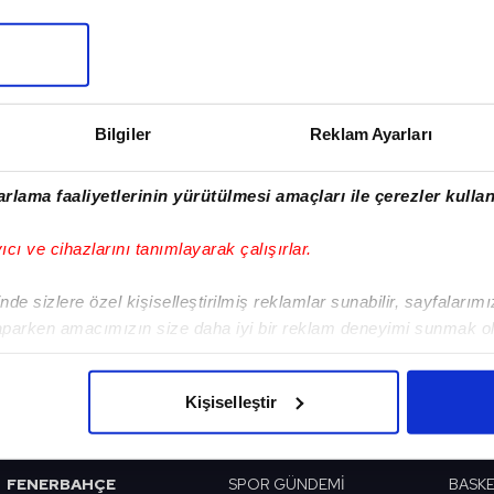
Sonraki Haber
Bilgiler
Reklam Ayarları
Arsenal'da Calum
Chambers sezonu
rlama faaliyetlerinin yürütülmesi amaçları ile çerezler kullan
kapattı
yıcı ve cihazlarını tanımlayarak çalışırlar.
de sizlere özel kişiselleştirilmiş reklamlar sunabilir, sayfalarım
aparken amacımızın size daha iyi bir reklam deneyimi sunmak ol
VERI POLITIKASI
GIZLILIK BILDIRIMI
KÜNYE / İLETIŞIM
imizden gelen çabayı gösterdiğimizi ve bu noktada, reklamların ma
olduğunu sizlere hatırlatmak isteriz.
Kişiselleştir
BEŞİKTAŞ
PROGRAMLAR
VIDE
çerezlere izin vermedikleri takdirde, kullanıcılara hedefli reklaml
GALATASARAY
SABAH SPORU
FUTB
FENERBAHÇE
SPOR GÜNDEMİ
BASK
abilmek için İnternet Sitemizde kendimize ve üçüncü kişilere ait 