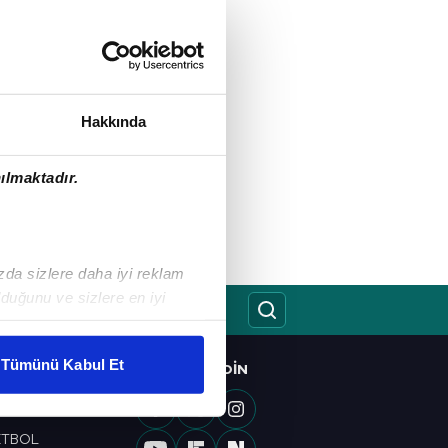
Hakkında
ılmaktadır.
ızda sizlere daha iyi reklam
duğunu ve sizlere en iyi
liyetlerimizi karşılamak
Tümünü Kabul Et
BIZI TAKIP EDIN
O
ar gösterilmeyecektir."
OL
ETBOL
çerezler kullanılmaktadır. Bu