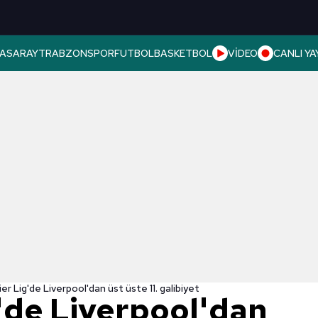
ASARAY
TRABZONSPOR
FUTBOL
BASKETBOL
VİDEO
CANLI YA
er Lig'de Liverpool'dan üst üste 11. galibiyet
'de Liverpool'dan