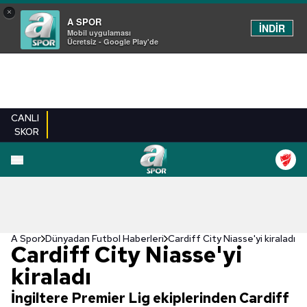
×
A SPOR
İNDİR
Mobil uygulaması
Ücretsiz - Google Play'de
CANLI
SKOR
A Spor
Dünyadan Futbol Haberleri
Cardiff City Niasse'yi kiraladı
Cardiff City Niasse'yi
kiraladı
İngiltere Premier Lig ekiplerinden Cardiff