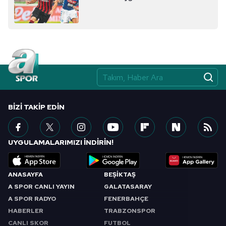
sınırlı olarak açık rızanız dahilinde kullanılacaktır.
Çerezlere ilişkin tercihlerinizi aşağıda yer alan panel
vasıtasıyla belirleyebilirsiniz. Çerezlere ilişkin detaylı bilgi
için Ayarlar butonuna tıklayabilir,
Çerez Bilgilendirme
Metnimizi
ziyaret edebilirsiniz.
6698 sayılı Kişisel Verilerin Korunması Kanunu uyarınca
hazırlanmış Aydınlatma Metnimizi okumak ve sitemizde
BIZI TAKIP EDIN
ilgili mevzuata uygun olarak kullanılan çerezlerle ilgili bilgi
almak için lütfen
tıklayınız
.
UYGULAMALARIMIZI İNDİRİN!
ANASAYFA
BEŞİKTAŞ
A SPOR CANLI YAYIN
GALATASARAY
A SPOR RADYO
FENERBAHÇE
HABERLER
TRABZONSPOR
CANLI SKOR
FUTBOL