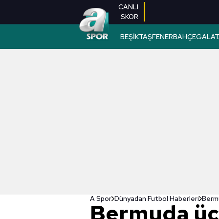
CANLI
SKOR
BEŞİKTAŞ
FENERBAHÇE
GALAT
A Spor
Dünyadan Futbol Haberleri
Berm
Bermuda üç