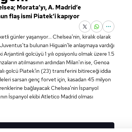
elsea; Morata’yı, A. Madrid’e
un flaş ismi Piatek’i kapıyor
li günler yaşanıyor... Chelsea'nin, kiralık olarak
 Juventus'ta bulunan Higuain'le anlaşmaya vardığı
daki Arjantinli golcüyü 1 yılı opsiyonlu olmak üzere 1.5
 İmzaların atılmasının ardından Milan'ın ise, Genoa
lı golcü Piatek'in (23) transferini bitireceği iddia
ileleri sarsan genç forvet için, kasadan 45 milyon
i renklerine bağlayacak Chelsea'nin İspanyol
nın İspanyol ekibi Atletico Madrid olması