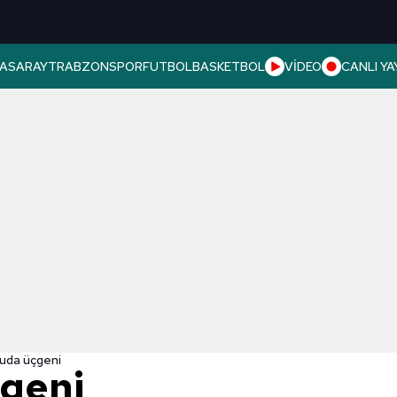
ASARAY
TRABZONSPOR
FUTBOL
BASKETBOL
VİDEO
CANLI YA
uda üçgeni
geni