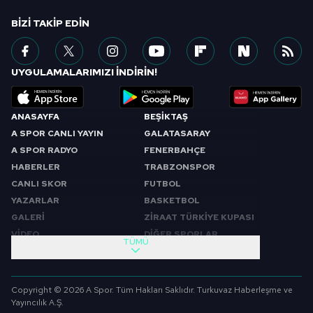
BIZI TAKIP EDIN
UYGULAMALARIMIZI İNDİRİN!
ANASAYFA
BEŞİKTAŞ
A SPOR CANLI YAYIN
GALATASARAY
A SPOR RADYO
FENERBAHÇE
HABERLER
TRABZONSPOR
CANLI SKOR
FUTBOL
YAZARLAR
BASKETBOL
GALERİ
ZİRAAT TÜRKİYE KUPASI
VİDEO
DİĞER SPORLAR
TÜMÜ
PROGRAMLAR
VIDEO
SABAH SPORU
FUTBOL
Copyright © 2026 A Spor. Tüm Hakları Saklıdır. Turkuvaz Haberleşme ve
SPOR GÜNDEMİ
BASKETBOL
Yayıncılık A.Ş.