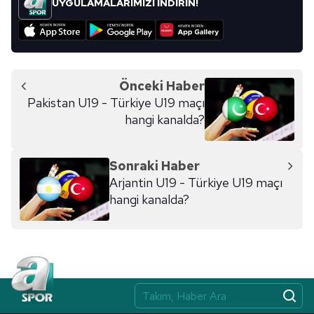
UYGULAMALARIMIZI İNDİRİN!
için Ayarlar butonuna tıklayabilir,
Çerez Bilgilendirme
Metnimizi
ziyaret edebilirsiniz.
6698 sayılı Kişisel Verilerin Korunması Kanunu uyarınca
hazırlanmış Aydınlatma Metnimizi okumak ve sitemizde
Önceki Haber
ilgili mevzuata uygun olarak kullanılan çerezlerle ilgili bilgi
Pakistan U19 - Türkiye U19 maçı
almak için lütfen
tıklayınız
.
hangi kanalda?
Sonraki Haber
Arjantin U19 - Türkiye U19 maçı
hangi kanalda?