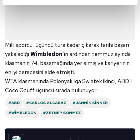
reklamların maliyetlerimizi karşılamak noktasında tek gelir
kalemimiz olduğunu sizlere hatırlatmak isteriz.
Her halükârda, kullanıcılar, bu çerezlere izin vermedikleri
takdirde, kullanıcılara hedefli reklamlar
gösterilmeyecektir."
Milli sporcu, üçüncü tura kadar çıkarak tarihi başarı
yakaladığı
Wimbledon
'ın ardından temmuz ayında
Sizlere daha iyi bir hizmet sunabilmek için İnternet
klasmanın 74. basamağında yer almış ve kariyerinin
Sitemizde kendimize ve üçüncü kişilere ait çerezler
kullanılmaktadır. Bu çerezler vasıtasıyla çeşitli kişisel
en iyi derecesini elde etmişti.
verileriniz işlenmekte olup gerekli olan çerezler bilgi
WTA klasmanında Polonyalı Iga Swiatek ikinci, ABD'li
toplumu hizmetlerinin sunulması amacıyla
Coco Gauff üçüncü sırada bulunuyor.
kullanılmaktadır. Diğer çerezler, sitemizin daha işlevsel
kılınması ve kişiselleştirilmesi ve sizlere yönelik
#ABD
#CARLOS ALCARAZ
#JANNIK SINNER
reklam/pazarlama faaliyetlerinin yapılması, amaçlarıyla
#WIMBLEDON
#ZEYNEP SÖNMEZ
sınırlı olarak açık rızanız dahilinde kullanılacaktır.
Çerezlere ilişkin tercihlerinizi aşağıda yer alan panel
vasıtasıyla belirleyebilirsiniz. Çerezlere ilişkin detaylı bilgi