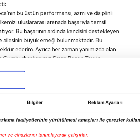
ti:
'nın bu üstün performansı, azmi ve disiplinli
lkemizi uluslararası arenada başarıyla temsil
atıyor. Bu başarının ardında kendisini destekleyen
ve ailesinin büyük emeği bulunmaktadır. Bu
ekkür ederim. Ayrıca her zaman yanımızda olan
ta Cumhurbaşkanımız Sayın Recep Tayyip
nımız Sayın Osman Aşkın Bak'a, Bakan
ya'ya, Spor Hizmetleri Genel Müdürümüz Sayın
nç Madencilik Başkan Yardımcısı Sayın Osman
yorum."
Bilgiler
Reklam Ayarları
rlama faaliyetlerinin yürütülmesi amaçları ile çerezler kullan
I
yıcı ve cihazlarını tanımlayarak çalışırlar.