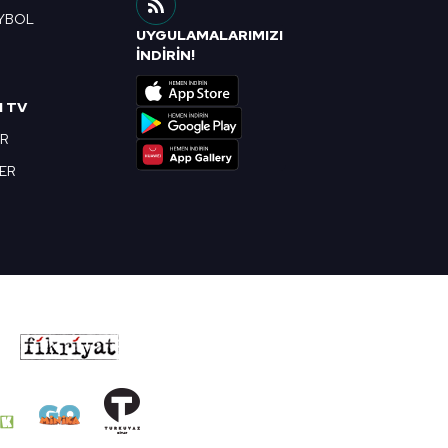
YBOL
UYGULAMALARIMIZI
R
İNDİRİN!
I TV
OR
BER