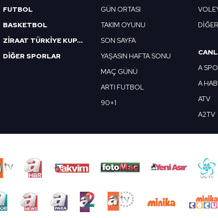
FUTBOL
GÜN ORTASI
VOLE
BASKETBOL
TAKIM OYUNU
DİĞE
ZİRAAT TÜRKİYE KUPASI
SON SAYFA
CANL
DİĞER SPORLAR
YAŞASIN HAFTA SONU
A SP
MAÇ GÜNÜ
A HA
ARTI FUTBOL
ATV
90+1
A2TV