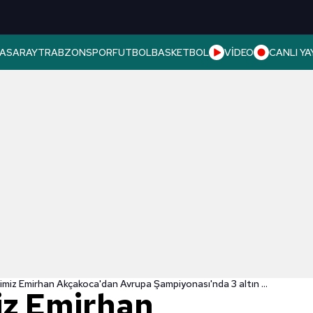
ASARAY
TRABZONSPOR
FUTBOL
BASKETBOL
VİDEO
CANLI YA
Milli atletimiz Emirhan Akçakoca'dan Avrupa Şampiyonası'nda 3 altın madalya!
miz Emirhan