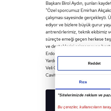
Başkanı Birol Aydın, şunları kaydet
"Özel sporcumuz Emirhan Akçakoca
çalışması sayesinde gerçekleşti. Ü
ediyor ve bizlere büyük gurur yaş
antrenörlerimiz, teknik ekibimiz 
süreçte emeği geçen herkese teş
ve desteklerini esirgemeyen baş
Erdoğan'a, Gençlik ve Spor Baka
Yardımcımız Sayın Hamza Yerlika
Reddet
Veli Ozan Çakır'a ve Tureks Turu
Cavit Turunç'a şükranlarımı ileti
Rıza
"Sitelerimizde reklam ve paza
UYGULAMALARIMIZ
İNDİRİN!
Bu çerezler, kullanıcıların tara