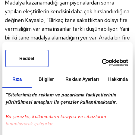
Madalya kazanamadığı şampiyonalardan sonra
yapılan eleştirilerin kendisini daha çok hırslandırdığına
değinen Kayaalp, "Birkaç tane sakatlıktan dolayı fire
vermişliğim var ama insanlar farklı düşünebiliyor. Yani
bir iki tane madalya alamadığım yer var. Arada bir fire
veriyoruz, kaybedince her şey unutuluyor. Benim en
çok üzüldüğüm taraf da bu zaten. O kadar aldığın
Reddet
başarı bir şampiyonada gidiyor. Gününde de
olamayabilirsin yani 13 yıldır sonuçta her yerde
Rıza
Bilgiler
Reklam Ayarları
Hakkında
madalya alıyorsun. Bir şampiyonada fire vermek çok
doğal bir şey. Tabii hemen karalama kampanyasına
"Sitelerimizde reklam ve pazarlama faaliyetlerinin
dönüşebiliyor bazen. Bunlar da beni hırslandıran
yürütülmesi amaçları ile çerezler kullanılmaktadır.
şeyler aslında. Bir sonraki şampiyonada cevap
vermek her zaman hoşuma gitmiştir" ifadelerini
Bu çerezler, kullanıcıların tarayıcı ve cihazlarını
tanımlayarak çalışırlar.
kullandı.
"ORADA NOKTAYI KOYMAK İSTİYORUM"