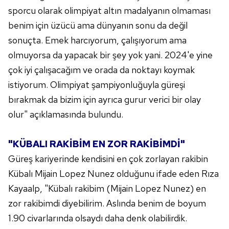
sporcu olarak olimpiyat altın madalyanın olmaması
kılınması ve kişiselleştirilmesi ve sizlere yönelik
reklam/pazarlama faaliyetlerinin yapılması, amaçlarıyla
benim için üzücü ama dünyanın sonu da değil
sınırlı olarak açık rızanız dahilinde kullanılacaktır.
sonuçta. Emek harcıyorum, çalışıyorum ama
olmuyorsa da yapacak bir şey yok yani. 2024'e yine
Çerezlere ilişkin tercihlerinizi aşağıda yer alan panel
çok iyi çalışacağım ve orada da noktayı koymak
vasıtasıyla belirleyebilirsiniz. Çerezlere ilişkin detaylı bilgi
için Ayarlar butonuna tıklayabilir,
Çerez Bilgilendirme
istiyorum. Olimpiyat şampiyonluğuyla güreşi
Metnimizi
ziyaret edebilirsiniz.
bırakmak da bizim için ayrıca gurur verici bir olay
olur" açıklamasında bulundu.
6698 sayılı Kişisel Verilerin Korunması Kanunu uyarınca
hazırlanmış Aydınlatma Metnimizi okumak ve sitemizde
"KÜBALI RAKİBİM EN ZOR RAKİBİMDİ"
ilgili mevzuata uygun olarak kullanılan çerezlerle ilgili bilgi
almak için lütfen
tıklayınız
.
Güreş kariyerinde kendisini en çok zorlayan rakibin
Kübalı Mijain Lopez Nunez olduğunu ifade eden Rıza
Kayaalp, "Kübalı rakibim (Mijain Lopez Nunez) en
zor rakibimdi diyebilirim. Aslında benim de boyum
1.90 civarlarında olsaydı daha denk olabilirdik.