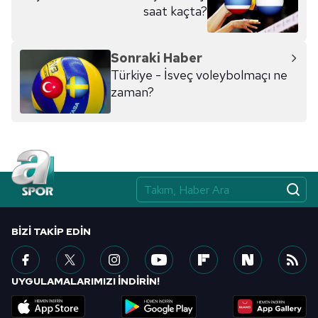
saat kaçta?
Sonraki Haber
Türkiye - İsveç voleybolmaçı ne
zaman?
BIZI TAKIP EDIN
UYGULAMALARIMIZI İNDİRİN!