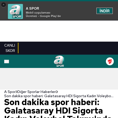
×
A SPOR
İNDİR
Mobil uygulaması
Ücretsiz - Google Play'de
CANLI
SKOR
A Spor
Diğer Sporlar Haberleri
Son dakika spor haberi: Galatasaray HDI Sigorta Kadın Voleybol Takımı'nda flaş ayrılık!
Son dakika spor haberi:
Galatasaray HDI Sigorta