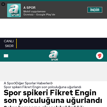
×
A SPOR
İNDİR
Mobil uygulaması
Ücretsiz - Google Play'de
CANLI
SKOR
A Spor
Diğer Sporlar Haberleri
Spor spikeri Fikret Engin son yolculuğuna uğurlandı
Spor spikeri Fikret Engin
son yolculuğuna uğurlandı