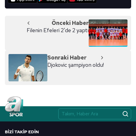
Metnimizi
ziyaret edebilirsiniz.
6698 sayılı Kişisel Verilerin Korunması Kanunu uyarınca
Önceki Haber
hazırlanmış Aydınlatma Metnimizi okumak ve sitemizde
Filenin Efeleri 2'de 2 yaptı
ilgili mevzuata uygun olarak kullanılan çerezlerle ilgili bilgi
almak için lütfen
tıklayınız
.
Sonraki Haber
Djokovic şampiyon oldu!
BIZI TAKIP EDIN