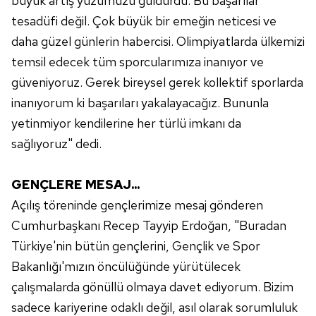
büyük artış yüzümüzü güldürdü. Bu başarılar
sınırlı olarak açık rızanız dahilinde kullanılacaktır.
tesadüfi değil. Çok büyük bir emeğin neticesi ve
daha güzel günlerin habercisi. Olimpiyatlarda ülkemizi
Çerezlere ilişkin tercihlerinizi aşağıda yer alan panel
temsil edecek tüm sporcularımıza inanıyor ve
vasıtasıyla belirleyebilirsiniz. Çerezlere ilişkin detaylı bilgi
güveniyoruz. Gerek bireysel gerek kollektif sporlarda
için Ayarlar butonuna tıklayabilir,
Çerez Bilgilendirme
Metnimizi
ziyaret edebilirsiniz.
inanıyorum ki başarıları yakalayacağız. Bununla
yetinmiyor kendilerine her türlü imkanı da
6698 sayılı Kişisel Verilerin Korunması Kanunu uyarınca
sağlıyoruz" dedi.
hazırlanmış Aydınlatma Metnimizi okumak ve sitemizde
ilgili mevzuata uygun olarak kullanılan çerezlerle ilgili bilgi
GENÇLERE MESAJ...
almak için lütfen
tıklayınız
.
Açılış töreninde gençlerimize mesaj gönderen
Cumhurbaşkanı Recep Tayyip Erdoğan, "Buradan
Türkiye'nin bütün gençlerini, Gençlik ve Spor
Bakanlığı'mızın öncülüğünde yürütülecek
çalışmalarda gönüllü olmaya davet ediyorum. Bizim
sadece kariyerine odaklı değil, asıl olarak sorumluluk