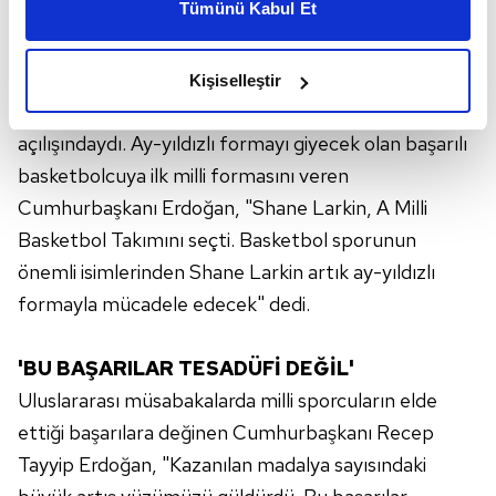
Tümünü Kabul Et
daha iyi reklam deneyimi yaşatabiliriz. Bunu yaparken
amacımızın size daha iyi bir reklam deneyimi sunmak
LARKIN'E
FORMAYI VERDİ
olduğunu ve sizlere en iyi içerikleri sunabilmek adına
Geçtiğimiz günlerde Türk vatandaşlığına geçen
Kişiselleştir
elimizden gelen çabayı gösterdiğimizi ve bu noktada,
Shane Larkin de dün Burhan Felek Tesisi'nin
reklamların maliyetlerimizi karşılamak noktasında tek gelir
açılışındaydı. Ay-yıldızlı formayı giyecek olan başarılı
kalemimiz olduğunu sizlere hatırlatmak isteriz.
basketbolcuya ilk milli formasını veren
Her halükârda, kullanıcılar, bu çerezlere izin vermedikleri
Cumhurbaşkanı Erdoğan, "Shane Larkin, A Milli
takdirde, kullanıcılara hedefli reklamlar
Basketbol Takımını seçti. Basketbol sporunun
gösterilmeyecektir."
önemli isimlerinden Shane Larkin artık ay-yıldızlı
formayla mücadele edecek" dedi.
Sizlere daha iyi bir hizmet sunabilmek için İnternet
Sitemizde kendimize ve üçüncü kişilere ait çerezler
kullanılmaktadır. Bu çerezler vasıtasıyla çeşitli kişisel
'BU BAŞARILAR TESADÜFİ DEĞİL'
verileriniz işlenmekte olup gerekli olan çerezler bilgi
Uluslararası müsabakalarda milli sporcuların elde
toplumu hizmetlerinin sunulması amacıyla
ettiği başarılara değinen Cumhurbaşkanı Recep
kullanılmaktadır. Diğer çerezler, sitemizin daha işlevsel
Tayyip Erdoğan, "Kazanılan madalya sayısındaki
kılınması ve kişiselleştirilmesi ve sizlere yönelik
reklam/pazarlama faaliyetlerinin yapılması, amaçlarıyla