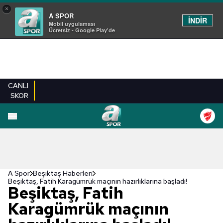
×
A SPOR
İNDİR
Mobil uygulaması
Ücretsiz - Google Play'de
CANLI
SKOR
A Spor
Beşiktaş Haberleri
Beşiktaş, Fatih Karagümrük maçının hazırlıklarına başladı!
Beşiktaş, Fatih
Karagümrük maçının