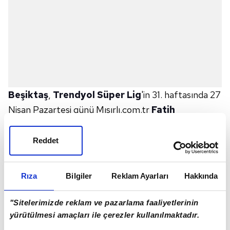
Beşiktaş
,
Trendyol Süper Lig
'in 31. haftasında 27
Nisan Pazartesi günü Mısırlı.com.tr
Fatih
Karagümrük
ile sahasında oynayacağı
karşılaşmanın hazırlıklarına, bir günlük iznin ardından
Reddet
başladı.
Kulüpten yapılan açıklamaya göre
BJK Nevzat
Rıza
Bilgiler
Reklam Ayarları
Hakkında
Demir Tesisleri
'nde teknik direktör
Sergen Yalçın
yönetiminde basına kapalı gerçekleştirilen
"Sitelerimizde reklam ve pazarlama faaliyetlerinin
antrenman, yaklaşık 1 saat 20 dakika sürdü.
yürütülmesi amaçları ile çerezler kullanılmaktadır.
Ziraat Türkiye Kupası
'nda
Corendon