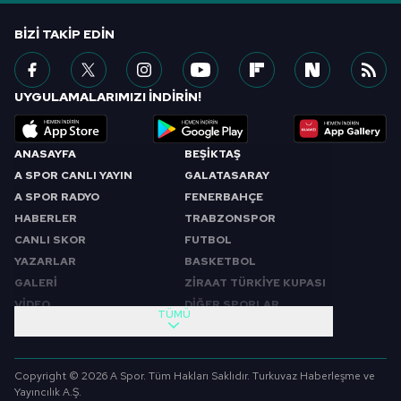
BIZI TAKIP EDIN
UYGULAMALARIMIZI İNDİRİN!
ANASAYFA
BEŞİKTAŞ
A SPOR CANLI YAYIN
GALATASARAY
A SPOR RADYO
FENERBAHÇE
HABERLER
TRABZONSPOR
CANLI SKOR
FUTBOL
YAZARLAR
BASKETBOL
GALERİ
ZİRAAT TÜRKİYE KUPASI
VİDEO
DİĞER SPORLAR
TÜMÜ
PROGRAMLAR
VIDEO
SABAH SPORU
FUTBOL
Copyright © 2026 A Spor. Tüm Hakları Saklıdır. Turkuvaz Haberleşme ve
SPOR GÜNDEMİ
BASKETBOL
Yayıncılık A.Ş.