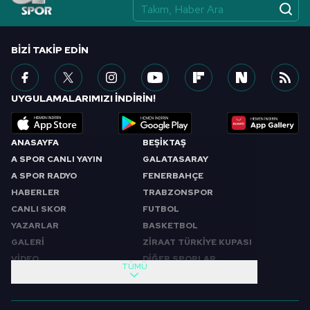
BIZI TAKIP EDIN
UYGULAMALARIMIZI İNDİRİN!
ANASAYFA
BEŞİKTAŞ
A SPOR CANLI YAYIN
GALATASARAY
A SPOR RADYO
FENERBAHÇE
HABERLER
TRABZONSPOR
CANLI SKOR
FUTBOL
YAZARLAR
BASKETBOL
GALERİ
ZİRAAT TÜRKİYE KUPASI
VİDEO
DİĞER SPORLAR
TÜMÜ
PROGRAMLAR
VIDEO
SABAH SPORU
FUTBOL