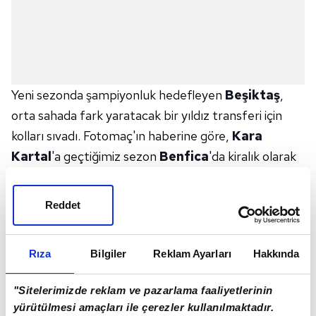
Yeni sezonda şampiyonluk hedefleyen
Beşiktaş
,
orta sahada fark yaratacak bir yıldız transferi için
kolları sıvadı. Fotomaç'ın haberine göre,
Kara
Kartal
'a geçtiğimiz sezon
Benfica
'da kiralık olarak
forma giyen Renato Sanches menajerler tarafından
önerildi.
Portekiz
ekibi oyuncunun satın alma
Reddet
opsiyonunu kullanmayacağını açıklamasından sonra
Siyah-beyazlılar,
PSG
ile temasa geçerek 26
Rıza
Bilgiler
Reklam Ayarları
Hakkında
yaşındaki futbolcunun durumunu sordu ve yeniden
kiralanması konusunda temasa geçti.
"Sitelerimizde reklam ve pazarlama faaliyetlerinin
yürütülmesi amaçları ile çerezler kullanılmaktadır.